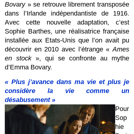
Bovary
» se retrouve librement transposée
dans l’Irlande indépendantiste de 1916.
Avec cette nouvelle adaptation, c’est
Sophie Barthes, une réalisatrice française
installée aux Etats-Unis que l’on avait pu
découvrir en 2010 avec l’étrange «
Ames
en stock
», qui se confronte au mythe
d’Emma Bovary.
« Plus j’avance dans ma vie et plus je
considère la vie comme un
désabusement »
Pour
Sop
hie