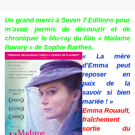
Un grand merci à Seven 7 Editions pour
m’avoir permis de découvrir et de
chroniquer le blu-ray du film « Madame
Bovary » de Sophie Barthes.
« La mère
d’Emma peut
reposer en
paix de la
savoir si bien
mariée ! »
Emma Rouault,
fraîchement
sortie du