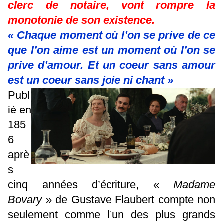
clerc de notaire, vont rompre la
monotonie de son existence.
« Chaque moment où l’on se prive de ce
que l’on aime est un moment où l’on se
prive d’amour. Et un coeur sans amour
est un coeur sans joie ni chant »
Publ
ié en
185
6
aprè
s
cinq années d’écriture, «
Madame
Bovary
» de Gustave Flaubert compte non
seulement comme l’un des plus grands