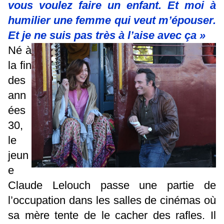
vous voulez faire un enfant. Et moi à
humilier une femme qui veut m’épouser.
Et je ne suis pas très à l’aise avec ça »
Né à
la fin
des
ann
ées
30,
le
jeun
e
Claude Lelouch passe une partie de
l’occupation dans les salles de cinémas où
sa mère tente de le cacher des rafles. Il