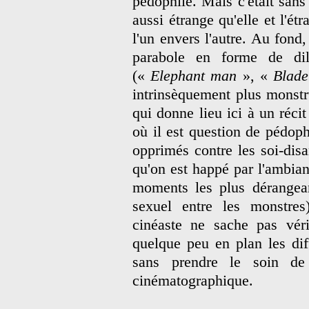
pédophile. Mais c'était sans
aussi étrange qu'elle et l'ét
l'un envers l'autre. Au fond,
parabole en forme de dil
(«
Elephant man
», «
Blade
intrinsèquement plus monst
qui donne lieu ici à un réci
où il est question de pédop
opprimés contre les soi-disa
qu'on est happé par l'ambian
moments les plus dérangeant
sexuel entre les monstres
cinéaste ne sache pas vérit
quelque peu en plan les dif
sans prendre le soin de 
cinématographique.