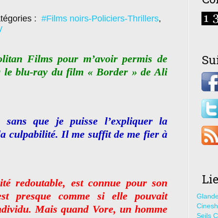
tégories :
#Films noirs-Policiers-Thrillers
,
y
Su
litan Films pour m’avoir permis de
 le blu-ray du film « Border » de Ali
r sans que je puisse l’expliquer la
a culpabilité. Il me suffit de me fier à
Li
cité redoutable, est connue pour son
’est presque comme si elle pouvait
Glande
Cines
n individu. Mais quand Vore, un homme
Seils C