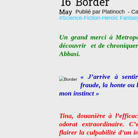
16
Border
May
Publié par Platinoch
- Ca
#Science-Fiction-Heroïc Fantas
Un grand merci à Metropo
découvrir et de chroniquer
Abbasi.
« J’arrive à senti
fraude, la honte ou l
mon instinct »
Tina, douanière à l’effica
odorat extraordinaire. C
flairer la culpabilité d’u