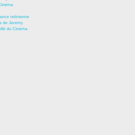
Cinema
tance retinienne
a de Jeremy
aillé du Cinema