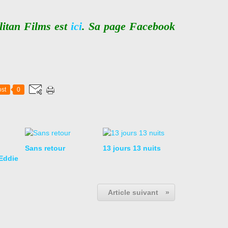
litan Films est
ici
. Sa page Facebook
st
0
Sans retour
13 jours 13 nuits
Eddie
Article suivant
»