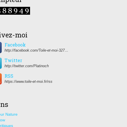
ivez-moi
Facebook
http://facebook.com/Toile-et-moi-327459350627274/
Twitter
http://twitter.com/Platinoch
RSS
https://www.toile-et-moi.fr/rss
ens
ur Nature
how
ritiques