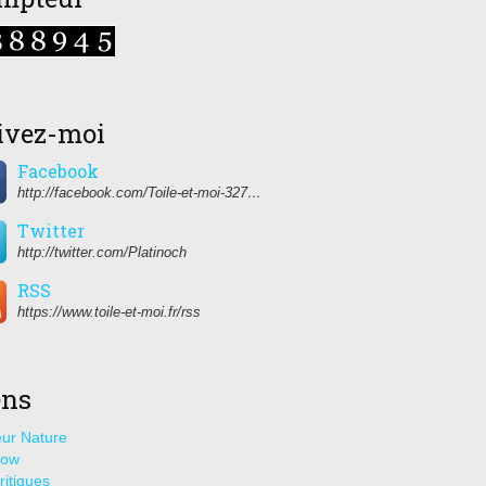
ivez-moi
Facebook
http://facebook.com/Toile-et-moi-327459350627274/
Twitter
http://twitter.com/Platinoch
RSS
https://www.toile-et-moi.fr/rss
ens
ur Nature
how
ritiques