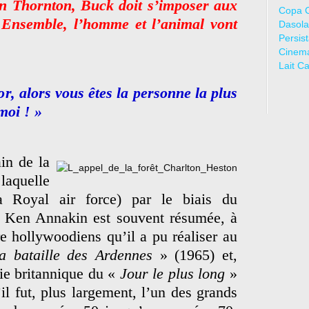
n Thornton, Buck doit s’imposer aux
Copa 
 Ensemble, l’homme et l’animal vont
Dasola
Persis
Cinem
Lait C
or, alors vous êtes la personne la plus
moi ! »
in de la
laquelle
a Royal air force) par le biais du
de Ken Annakin est souvent résumée, à
re hollywoodiens qu’il a pu réaliser au
a bataille des Ardennes
» (1965) et,
tie britannique du «
Jour le plus long
»
il fut, plus largement, l’un des grands