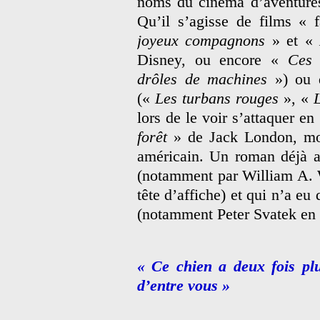
noms du cinéma d’aventures
Qu’il s’agisse de films « 
joyeux compagnons
» et «
Disney, ou encore «
Ces 
drôles de machines
») ou d
(«
Les turbans rouges
», «
lors de le voir s’attaquer e
forêt
» de Jack London, mo
américain. Un roman déjà ad
(notamment par William A. 
tête d’affiche) et qui n’a eu
(notamment Peter Svatek en 
« Ce chien a deux fois pl
d’entre vous »