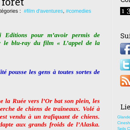
 forêt
égories :
#film d'aventures
,
#comedies
Su
 Editions pour m’avoir permis de
 le blu-ray du film « L’appel de la
ité pousse les gens à toutes sortes de
 la Ruée vers l’Or bat son plein, les
Li
herche de chiens de traîneaux. Volé à
est vendu à un trafiquant de chiens.
Glande
Cines
dapte aux grands froids de l’Alaska.
Seils C