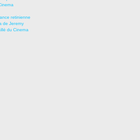
Cinema
tance retinienne
a de Jeremy
aillé du Cinema