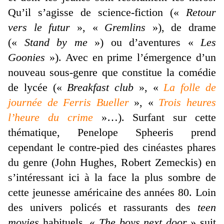
Qu’il s’agisse de science-fiction («
Retour
vers le futur
», «
Gremlins
»), de drame
(«
Stand by me
») ou d’aventures «
Les
Goonies
»). Avec en prime l’émergence d’un
nouveau sous-genre que constitue la comédie
de lycée («
Breakfast club
», «
La folle de
journée de Ferris Bueller
», «
Trois heures
l’heure du crime
»…). Surfant sur cette
thématique, Penelope Spheeris prend
cependant le contre-pied des cinéastes phares
du genre (John Hughes, Robert Zemeckis) en
s’intéressant ici à la face la plus sombre de
cette jeunesse américaine des années 80. Loin
des univers policés et rassurants des
teen
movies
habituels, «
The boys next door
» suit