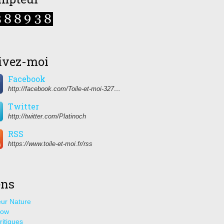
ivez-moi
Facebook
http://facebook.com/Toile-et-moi-327459350627274/
Twitter
http://twitter.com/Platinoch
RSS
https://www.toile-et-moi.fr/rss
ens
ur Nature
how
ritiques