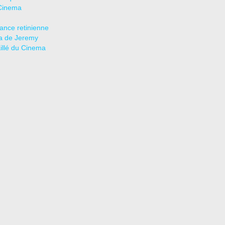
Cinema
tance retinienne
a de Jeremy
aillé du Cinema