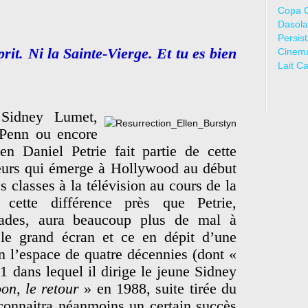
Copa 
Dasola
Persis
rit. Ni la Sainte-Vierge. Et tu es bien
Cinem
Lait C
Sidney Lumet,
 Penn ou encore
en Daniel Petrie fait partie de cette
teurs qui émerge à Hollywood au début
 classes à la télévision au cours de la
cette différence près que Petrie,
rades, aura beaucoup plus de mal à
le grand écran et ce en dépit d’une
en l’espace de quatre décennies (dont «
 dans lequel il dirige le jeune Sidney
on, le retour
» en 1988, suite tirée du
connaitra néanmoins un certain succès