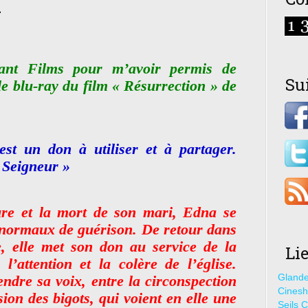
n
nt Films pour m’avoir permis de
Su
le blu-ray du film « Résurrection » de
st un don à utiliser et à partager.
 Seigneur »
ure et la mort de son mari, Edna se
normaux de guérison. De retour dans
ce, elle met son don au service de la
Li
l’attention et la colère de l’église.
Glande
endre sa voix, entre la circonspection
Cines
ion des bigots, qui voient en elle une
Seils C