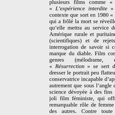
plusieurs films comme 
«
L’expérience interdite
» 
contexte que sort en 1980 «
qui a frôlé la mort se révei
qu’elle mettra au service d
Amérique rurale et puritain
(scientifiques) et de reje
interrogation de savoir si
marque du diable. Film com
genres (mélodrame, ch
«
Résurrection
» se sert de
dresser le portrait peu flatt
conservatrice incapable d’
autrement que sous l’angle
science dévoyée à des fins 
joli film féministe, qui o
remarquable rôle de femme 
des autres. Contre toute