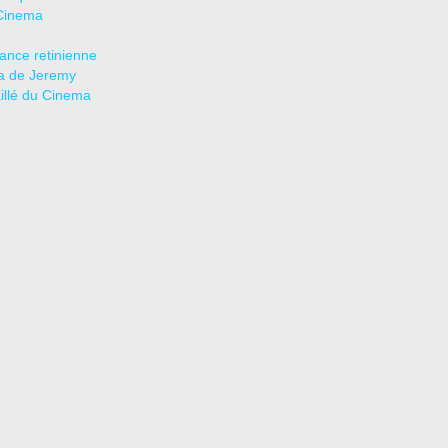
Cinema
tance retinienne
a de Jeremy
aillé du Cinema