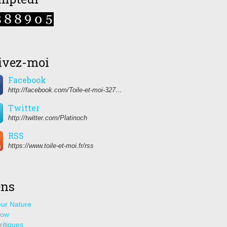
ivez-moi
Facebook
http://facebook.com/Toile-et-moi-327459350627274/
Twitter
http://twitter.com/Platinoch
RSS
https://www.toile-et-moi.fr/rss
ens
ur Nature
how
ritiques