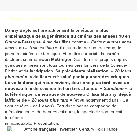
« Chaque seconde dans lunivers, un soleil meurt »
Danny Boyle est probablement le cinéaste le plus
emblématique de la génération du cinéma des années 90 en
Grande-Bretagne
. Avec des films comme «
Petits meurtres entre
amis
» ou «
Trainspotting
», il a su redonner un vrai coup de
jeune au cinéma britannique. Et mettre sur orbite la carrière
dacteurs comme
Ewan McGregor
. Ses derniers projets depuis
quelques années sont tous tournés vers lunivers de la Science-
Fiction et de lanticipation.
Sa précédente réalisation, «
28 jours
plus tard
», a dailleurs été salué par la plupart des critiques.
Le voilà donc qui nous revient, deux ans plus tard, avec un
nouveau film de science-fiction très attendu, «
Sunshine
», à
la tête duquel on retrouve de nouveau Cillian Murphy, déjà à
laffiche de «
28 jours plus tard
»
(et vu notamment dans «
Le
vent se lève
» de
Loach
). Fort dune bonne campagne de
médiatisation et de bonnes critiques, le spectacle sannonçait
forcément
immanquable. Présentation.