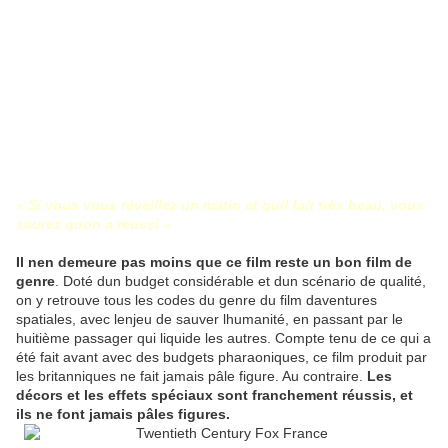
« Si vous vous réveillez un matin et quil fait très beau, vous
saurez quon a réussi »
Il nen demeure pas moins que ce film reste un bon film de
genre
. Doté dun budget considérable et dun scénario de qualité,
on y retrouve tous les codes du genre du film daventures
spatiales, avec lenjeu de sauver lhumanité, en passant par le
huitième passager qui liquide les autres. Compte tenu de ce qui a
été fait avant avec des budgets pharaoniques, ce film produit par
les britanniques ne fait jamais pâle figure. Au contraire.
Les
décors et les effets spéciaux sont franchement réussis, et
ils ne font jamais pâles figures.