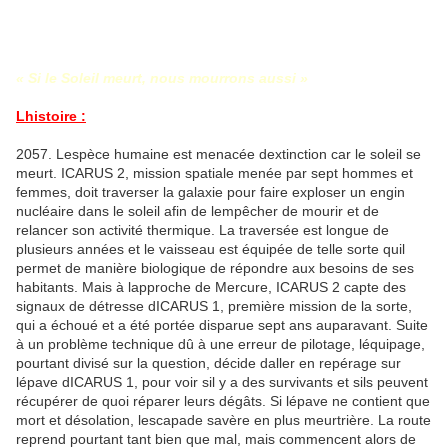
« Si le Soleil meurt, nous mourrons aussi »
Lhistoire :
2057. Lespèce humaine est menacée dextinction car le soleil se
meurt. ICARUS 2, mission spatiale menée par sept hommes et
femmes, doit traverser la galaxie pour faire exploser un engin
nucléaire dans le soleil afin de lempêcher de mourir et de
relancer son activité thermique. La traversée est longue de
plusieurs années et le vaisseau est équipée de telle sorte quil
permet de manière biologique de répondre aux besoins de ses
habitants. Mais à lapproche de Mercure, ICARUS 2 capte des
signaux de détresse dICARUS 1, première mission de la sorte,
qui a échoué et a été portée disparue sept ans auparavant. Suite
à un problème technique dû à une erreur de pilotage, léquipage,
pourtant divisé sur la question, décide daller en repérage sur
lépave dICARUS 1, pour voir sil y a des survivants et sils peuvent
récupérer de quoi réparer leurs dégâts. Si lépave ne contient que
mort et désolation, lescapade savère en plus meurtrière. La route
reprend pourtant tant bien que mal, mais commencent alors de