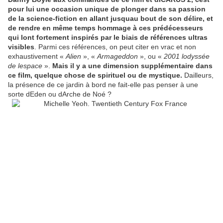
pour lui une occasion unique de plonger dans sa passion
de la science-fiction en allant jusquau bout de son délire, et
de rendre en même temps hommage à ces prédécesseurs
qui lont fortement inspirés par le biais de références ultras
visibles
. Parmi ces références, on peut citer en vrac et non
exhaustivement «
Alien
», «
Armageddon
», ou «
2001 lodyssée
de lespace
».
Mais il y a une dimension supplémentaire dans
ce film, quelque chose de spirituel ou de mystique.
Dailleurs,
la présence de ce jardin à bord ne fait-elle pas penser à une
sorte dEden ou dArche de Noé ?