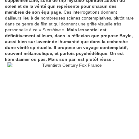
supplémentaire, sorte de trip mystico-spirituel autour du
soleil et de la vérité quil représente pour chacun des
membres de son équipage
. Ces interrogations donnent
dailleurs lieu à de nombreuses scènes contemplatives, plutôt rare
dans ce genre de film et qui donnent une griffe visuelle très
personnelle à ce «
Sunshine
».
Mais lessentiel est
définitivement ailleurs, dans la réflexion que propose Boyle,
aussi bien sur lavenir de lhumanité que dans la recherche
dune vérité spirituelle. Il propose un voyage contemplatif,
souvent mélancolique, et parfois psychédélique. On est
libre daimer ou pas. Mais son pari est plutôt réussi.