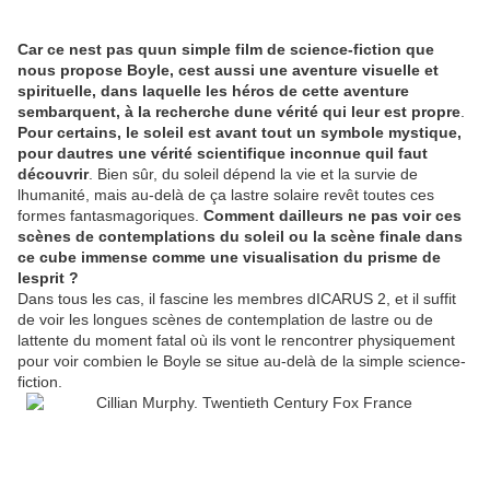
Car ce nest pas quun simple film de science-fiction que
nous propose Boyle, cest aussi une aventure visuelle et
spirituelle, dans laquelle les héros de cette aventure
sembarquent, à la recherche dune vérité qui leur est propre
.
Pour certains, le soleil est avant tout un symbole mystique,
pour dautres une vérité scientifique inconnue quil faut
découvrir
. Bien sûr, du soleil dépend la vie et la survie de
lhumanité, mais au-delà de ça lastre solaire revêt toutes ces
formes fantasmagoriques.
Comment dailleurs ne pas voir ces
scènes de contemplations du soleil ou la scène finale dans
ce cube immense comme une visualisation du prisme de
lesprit ?
Dans tous les cas, il fascine les membres dICARUS 2, et il suffit
de voir les longues scènes de contemplation de lastre ou de
lattente du moment fatal où ils vont le rencontrer physiquement
pour voir combien le Boyle se situe au-delà de la simple science-
fiction.