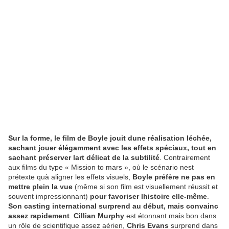
Sur la forme, le film de Boyle jouit dune réalisation léchée,
sachant jouer élégamment avec les effets spéciaux, tout en
sachant préserver lart délicat de la subtilité
. Contrairement
aux films du type « Mission to mars », où le scénario nest
prétexte quà aligner les effets visuels,
Boyle préfère ne pas en
mettre plein la vue
(même si son film est visuellement réussit et
souvent impressionnant)
pour favoriser lhistoire elle-même
.
Son casting international surprend au début, mais convainc
assez rapidement
.
Cillian Murphy
est étonnant mais bon dans
un rôle de scientifique assez aérien,
Chris Evans
surprend dans