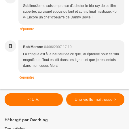
SublimeJe me suis empressé d'acheter le blu-ray de ce film
superbe, au visuel époustouflant et au trip final mystique. <br
/> Encore un chef d'oeuvre de Danny Boyle !
Répondre
B
Bob Morane
04/06/2007 17:10
La critique est à la hauteur de ce que j'ai éprouvé pour ce film
magnifique. Tout est dit dans ces lignes et que je ressentais
dans mon coeur. Merci
Répondre
< U.V.
Une vieille maîtresse >
Hébergé par Overblog
Top articles