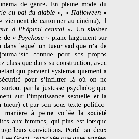
 cinéma de genre. En pleine mode du
ie au bal du diable
», «
Halloween
»
» viennent de cartonner au cinéma), il
eur à l’hôpital central
». Un slasher
re de «
Psychose
» plane largement sur
) dans lequel un tueur sadique n’a de
journaliste connue pour ses propos
sez classique dans sa construction, avec
iétant qui parvient systématiquement à
sécurité pour s’infiltrer là où on ne
 surtout par la justesse psychologique
ent sur l’impuissance sexuelle et la
 tueur) et par son sous-texte politico-
e manière à peine voilée la société
aites aux femmes, qui plus est lorsque
rage leurs convictions. Porté par deux
t Lee Grant, oscarisée quelques années