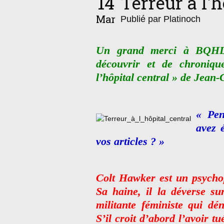
14
Terreur à l'h
Mar
Publié par Platinoch
Un grand merci à BQHL 
découvrir et de chroniqu
l’hôpital central » de Jean
« Pen
avez 
vos articles ? »
Colt Hawker est un psycho
Sa haine, il la déverse su
militante féministe qui dé
S’il croit d’abord l’avoir tu