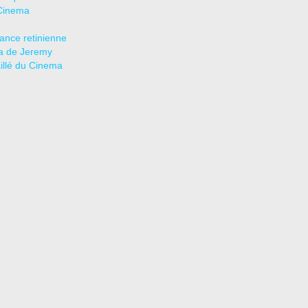
Cinema
tance retinienne
a de Jeremy
aillé du Cinema