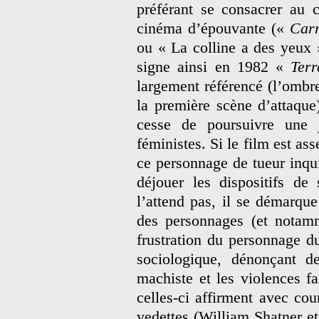
préférant se consacrer au
cinéma d’épouvante («
Carr
ou « La colline a des yeux 
signe ainsi en 1982 «
Terr
largement référencé (l’omb
la première scène d’attaque
cesse de poursuivre une 
féministes. Si le film est as
ce personnage de tueur inqu
déjouer les dispositifs de 
l’attend pas, il se démarque
des personnages (et notamm
frustration du personnage du
sociologique, dénonçant d
machiste et les violences f
celles-ci affirment avec cou
vedettes (William Shatner e