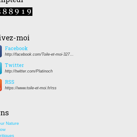
ivez-moi
Facebook
http://facebook.com/Toile-et-moi-327459350627274/
Twitter
http://twitter.com/Platinoch
RSS
https://www.toile-et-moi.fr/rss
ens
ur Nature
how
ritiques