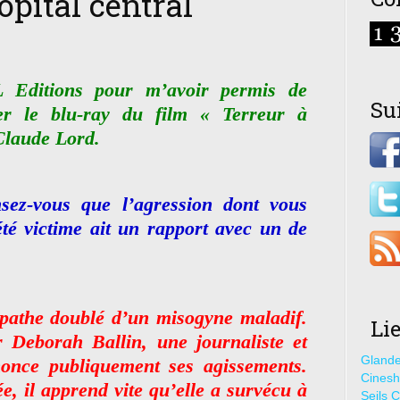
ôpital central
Editions pour m’avoir permis de
Su
er le blu-ray du film « Terreur à
-Claude Lord.
sez-vous que l’agression dont vous
été victime ait un rapport avec un de
pathe doublé d’un misogyne maladif.
Li
r Deborah Ballin, une journaliste et
Glande
nonce publiquement ses agissements.
Cines
ée, il apprend vite qu’elle a survécu à
Seils C