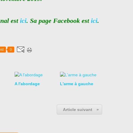
anal est
ici
. Sa page Facebook est
ici
.
st
0
A l'abordage
L'arme à gauche
Article suivant
»