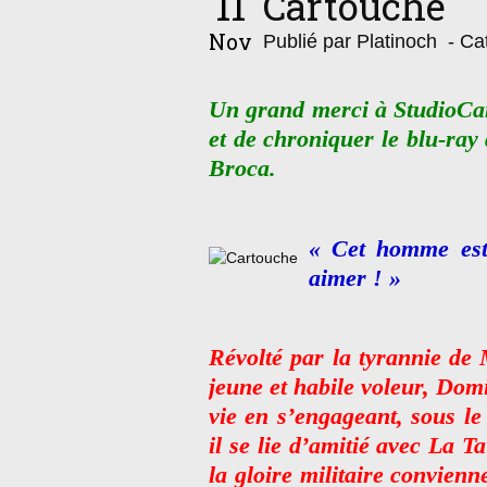
11
Cartouche
Nov
Publié par Platinoch
- Cat
Un grand merci à StudioCan
et de chroniquer le blu-ray
Broca.
« Cet homme est
aimer ! »
Révolté par la tyrannie de 
jeune et habile voleur, Domi
vie en s’engageant, sous l
il se lie d’amitié avec La 
la gloire militaire convienn