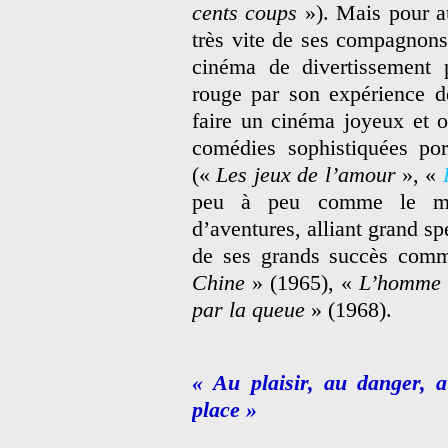
cents coups
»). Mais pour au
très vite de ses compagnons 
cinéma de divertissement 
rouge par son expérience de
faire un cinéma joyeux et o
comédies sophistiquées por
(«
Les jeux de l’amour
», «
peu à peu comme le mait
d’aventures, alliant grand s
de ses grands succès co
Chine
» (1965), «
L’homme 
par la queue
» (1968).
« Au plaisir, au danger, a
place »