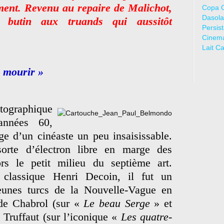
ment. Revenu au repaire de Malichot,
Copa 
Dasola
 butin aux truands qui aussitôt
Persis
Cinem
Lait C
 mourir »
ographique
années 60,
e d’un cinéaste un peu insaisissable.
orte d’électron libre en marge des
rs le petit milieu du septième art.
 classique Henri Decoin, il fut un
unes turcs de la Nouvelle-Vague en
ude Chabrol (sur «
Le beau Serge
» et
 Truffaut (sur l’iconique «
Les quatre-