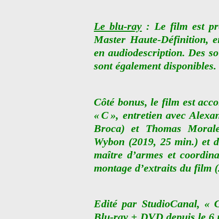
Le blu-ray
: Le film est pr
Master Haute-Définition, en
en audiodescription. Des so
sont également disponibles.
Côté bonus, le film est ac
« C », entretien avec Alex
Broca) et Thomas Morales
Wybon (2019, 25 min.) et 
maître d’armes et coordin
montage d’extraits du film (
Edité par StudioCanal, « 
Blu-ray + DVD depuis le 6