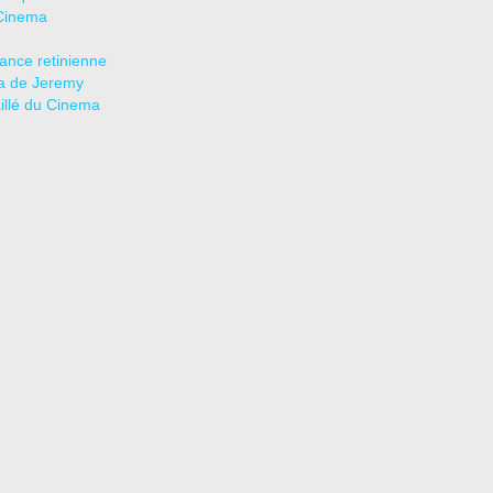
Cinema
tance retinienne
a de Jeremy
aillé du Cinema