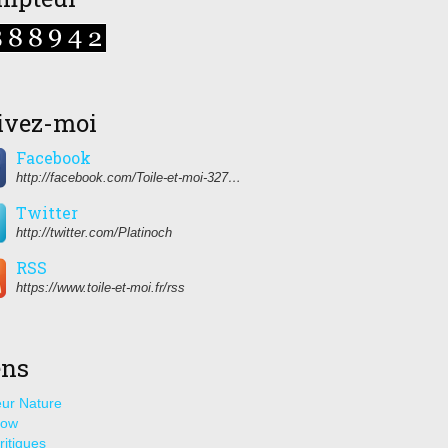
ivez-moi
Facebook
http://facebook.com/Toile-et-moi-327459350627274/
Twitter
http://twitter.com/Platinoch
RSS
https://www.toile-et-moi.fr/rss
ens
ur Nature
how
ritiques