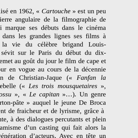
isé en 1962, «
Cartouche
» est un peu
ierre angulaire de la filmographie de
i marque ses débuts dans le cinéma
 dans les grandes lignes ses films à
à la vie du célèbre brigand Louis-
sévit sur le Paris du début du dix-
remet au goût du jour le film de cape et
our en vogue au cours de la décennie
ion de Christian-Jaque («
Fanfan la
ebelle («
Les trois mousquetaires
»,
bossu
», «
Le capitan
»…). Un genre
rton-pâte » auquel le jeune De Broca
ent de fraicheur et de lyrisme, grâce à
te, à des dialogues percutants et plein
amisme d’un casting qui fait alors la
génération d’acteurs. Avec en tête un