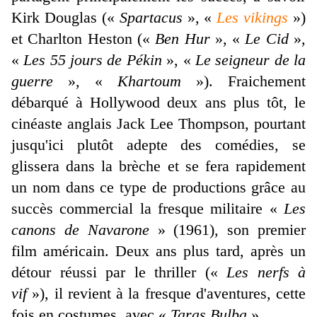
Kirk Douglas («
Spartacus
», «
Les vikings
»)
et Charlton Heston («
Ben Hur
», «
Le Cid
»,
«
Les 55 jours de Pékin
», «
Le seigneur de la
guerre
», «
Khartoum
»). Fraichement
débarqué à Hollywood deux ans plus tôt, le
cinéaste anglais Jack Lee Thompson, pourtant
jusqu'ici plutôt adepte des comédies, se
glissera dans la brèche et se fera rapidement
un nom dans ce type de productions grâce au
succès commercial la fresque militaire «
Les
canons de Navarone
» (1961), son premier
film américain. Deux ans plus tard, après un
détour réussi par le thriller («
Les nerfs à
vif
»), il revient à la fresque d'aventures, cette
fois en costumes, avec «
Taras Bulba
».