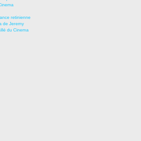
Cinema
tance retinienne
a de Jeremy
aillé du Cinema