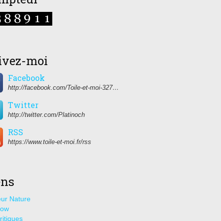
ivez-moi
Facebook
http://facebook.com/Toile-et-moi-327459350627274/
Twitter
http://twitter.com/Platinoch
RSS
https://www.toile-et-moi.fr/rss
ens
ur Nature
how
ritiques