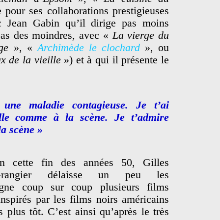
e pour ses collaborations prestigieuses
c Jean Gabin qu’il dirige pas moins
 pas des moindres, avec «
La vierge du
ge
», «
Archimède le clochard
», ou
x de la vieille
») et à qui il présente le
 une maladie contagieuse. Je t’ai
lle comme à la scène. Je t’admire
la scène »
n cette fin des années 50, Gilles
rangier délaisse un peu les
gne coup sur coup plusieurs films
inspirés par les films noirs américains
 plus tôt. C’est ainsi qu’après le très