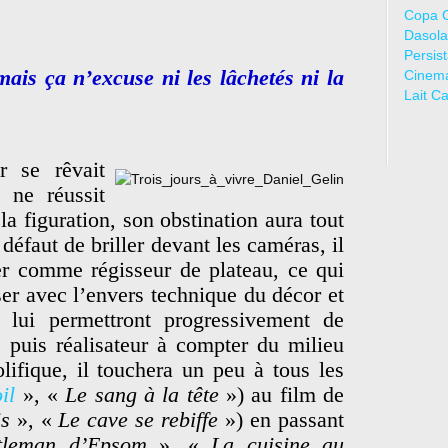
Copa 
Dasola
Persis
ais ça n’excuse ni les lâchetés ni la
Cinem
Lait C
r se rêvait
l ne réussit
a figuration, son obstination aura tout
éfaut de briller devant les caméras, il
er comme régisseur de plateau, ce qui
ser avec l’envers technique du décor et
i lui permettront progressivement de
r, puis réalisateur à compter du milieu
lifique, il touchera un peu à tous les
il
», «
Le sang à la tête
») au film de
is
», «
Le cave se rebiffe
») en passant
tleman d’Epsom
», «
La cuisine au