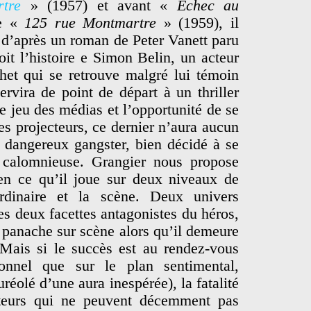
tre
» (1957) et avant «
Echec au
re «
125 rue Montmartre
» (1959), il
d’après un roman de Peter Vanett paru
oit l’histoire e Simon Belin, un acteur
het qui se retrouve malgré lui témoin
ervira de point de départ à un thriller
 le jeu des médias et l’opportunité de se
es projecteurs, ce dernier n’aura aucun
n dangereux gangster, bien décidé à se
 calomnieuse. Grangier nous propose
 en ce qu’il joue sur deux niveaux de
ordinaire et la scène. Deux univers
les deux facettes antagonistes du héros,
e panache sur scène alors qu’il demeure
. Mais si le succès est au rendez-vous
ionnel que sur le plan sentimental,
réolé d’une aura inespérée), la fatalité
steurs qui ne peuvent décemment pas