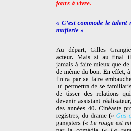
jours à vivre.
« C’est commode le talent m
muflerie »
Au départ, Gilles Grangie
acteur. Mais si au final i
jamais à faire mieux que de l
de même du bon. En effet, à d
finira par se faire embauch
lui permettra de se familiari
de tisser des relations qu
devenir assistant réalisateu
des années 40. Cinéaste pro
registres, du drame («
Gas-o
gangsters («
Le rouge est m
par la comédie («
Le gen