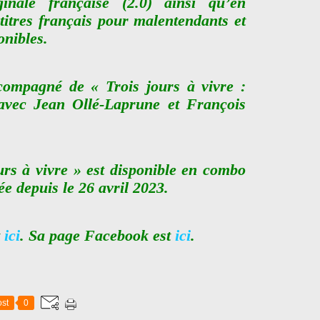
inale française (2.0) ainsi qu’en
titres français pour malentendants et
onibles.
compagné de « Trois jours à vivre :
 avec Jean Ollé-Laprune et François
urs à vivre » est disponible en combo
e depuis le 26 avril 2023.
t
ici
. Sa page Facebook est
ici
.
st
0