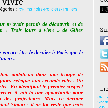
 vivre
égories :
#Films noirs-Policiers-Thrillers
r m’avoir permis de découvrir et de
Su
 « Trois jours à vivre » de Gilles
e encore être le dernier à Paris que le
Rouen »
dien ambitieux dans une troupe de
oujours relégué aux seconds rôles. Un
rtre. En identifiant le premier suspect
Li
rrari, il voit là une opportunité pour
Glande
eu des projecteurs. Mais ce dernier
Cines
ient Simon : il ne lui reste que trois
Seils C