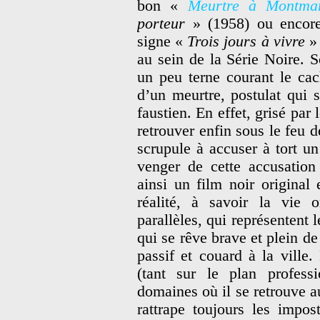
bon «
Meurtre à Montmar
porteur
» (1958) ou enco
signe «
Trois jours à vivre
» 
au sein de la Série Noire. S
un peu terne courant le cac
d’un meurtre, postulat qui s
faustien. En effet, grisé par
retrouver enfin sous le feu d
scrupule à accuser à tort u
venger de cette accusation
ainsi un film noir original
réalité, à savoir la vie 
parallèles, qui représentent 
qui se rêve brave et plein d
passif et couard à la ville
(tant sur le plan profess
domaines où il se retrouve au
rattrape toujours les impo