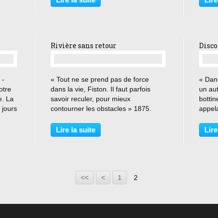
le-ci
légèreté tout autant britannique que
or des
lui les quatre...
qui...
Rivière sans retour
Disco
…
 -
« Tout ne se prend pas de force
« Dan
otre
dans la vie, Fiston. Il faut parfois
un aut
e. La
savoir reculer, pour mieux
bottin
 jours
contourner les obstacles » 1875.
appela
r un
Après avoir passé plusieurs années
Didier
oule
en prison pour avoir tué un homme
chez 
Lire la suite
Lire
de dos mais en situation de légitime
popula
défense, Matt Calder...
état,..
<<
<
1
2