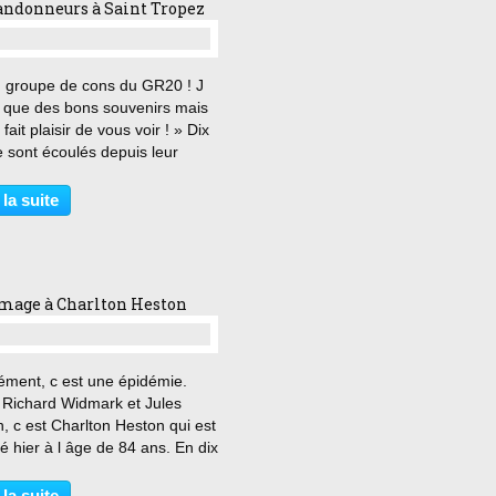
andonneurs à Saint Tropez
…
 groupe de cons du GR20 ! J
s que des bons souvenirs mais
fait plaisir de vous voir ! » Dix
 sont écoulés depuis leur
ique randonnée sur le GR20 de
 Toujours très liés, Cora,
 la suite
, Mathieu et Louis, décident
ir...
age à Charlton Heston
…
ément, c est une épidémie.
 Richard Widmark et Jules
, c est Charlton Heston qui est
 hier à l âge de 84 ans. En dix
, ce sont donc trois monuments
nd Hollywood, celui de l âge d
 la suite