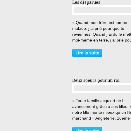
Les disparues
…
« Quand mon frère est tombé
malade, j ai prié pour que tu
reviennes. Quand j ai du le met
moi-même en terre, j ai prié po
que tu crèves. » 1886, Nouvea
Mexique. Maggie Gilkeson vit d
Lire la suite
une ferme isolée avec ses deux
filles, Lilly et Dot, ainsi...
Deux soeurs pour un roi
…
« Toute famille acquiert de l
avancement grâce à ses filles. 
notre fille mérite mieux qu un fi
marchand » Angleterre, 16ème
siècle. La rumeur court selon
laquelle le Roi Henri VIII ne par
Lire la suite