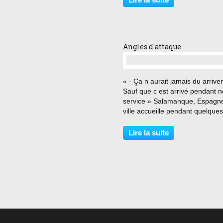
plus la couche de sa femme, cel
n arrivant pas...
Angles d'attaque
…
« - Ça n aurait jamais du arriver
Sauf que c est arrivé pendant n
service » Salamanque, Espagn
ville accueille pendant quelques
de nombreux chefs d états pou
sommet international. Entre la f
Lire la suite
de badauds, nombreuse, et les
menaces...