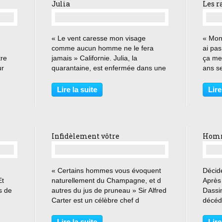
Julia
Les r
…
« Le vent caresse mon visage
« Mon
comme aucun homme ne le fera
ai pa
tre
jamais » Californie. Julia, la
ça me 
ur
quarantaine, est enfermée dans une
ans se
u-
spirale qui tend à l entraîner vers le
chaot
ans
fond inexorablement. Entre l alcool à
Corse.
Lire la suite
Lire
haute dose, les hommes d un soir
Nadine
qui ne la respectent...
de part
Infidèlement vôtre
Homm
…
« Certains hommes vous évoquent
Décid
Et
naturellement du Champagne, et d
Après
ls de
autres du jus de pruneau » Sir Alfred
Dassin
Carter est un célèbre chef d
décédé
orchestre. De grande réputation, il
jours
tage
sillonne avec un flegme et une
du gra
Lire la suite
Lire