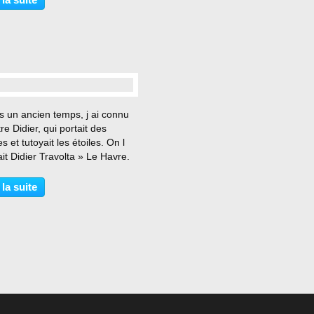
 studios des années 40 et 50,
…
s un ancien temps, j ai connu
re Didier, qui portait des
es et tutoyait les étoiles. On l
it Didier Travolta » Le Havre.
, la quarantaine, vit encore
sa mère, dans un quartier
 la suite
ire de la ville. Chômeur de son
.