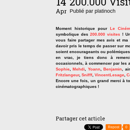
14
200.000 Visit
Apr
Publié par platinoch
Moment historique pour
Le Ciném
symbolique des
200.000 visites
! Un
vous faire partager mes avis et ma
davoir pris le temps de passer sur m
soient encourageants ou polémiques, q
en vrac, je tiens donc à remerci
occasionnels, à commencer par les am
Sophie
,
Mehdi
,
Yoann
,
Benjamin
, a
Fritzlangeur
,
Snifff
,
VincentLesage
,
C
Encore une fois, un grand merci à to
cinématographiques !
Partager cet article
Repost
0