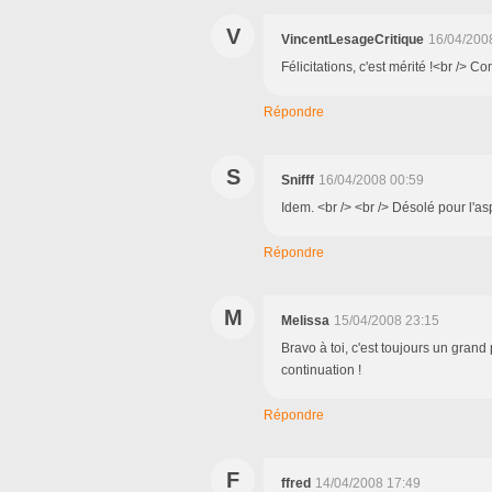
V
VincentLesageCritique
16/04/200
Félicitations, c'est mérité !<br /> Co
Répondre
S
Snifff
16/04/2008 00:59
Idem. <br /> <br /> Désolé pour l'asp
Répondre
M
Melissa
15/04/2008 23:15
Bravo à toi, c'est toujours un grand 
continuation !
Répondre
F
ffred
14/04/2008 17:49