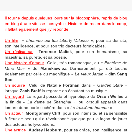
Il tourne depuis quelques jours sur la blogosphère, repris de blog
en blog à une vitesse incroyable. Histoire de rester dans le coup,
il fallait également que j'y réponde!
.
Un film
«
Lhomme qui tua Liberty Valance
», pour sa densité,
son intelligence, et pour son trio dacteurs formidables.
Un réalisateur
Terrence Malick
, pour son humanisme, sa
maestria, sa pureté, et sa poésie.
Une histoire d'amour
Celle, très romanesque, du «
Fantôme de
Mme Muir
» de
Manckiewicz
. Dernièrement, jai été touché
également par celle du magnifique «
Le vieux Jardin
» d
Im Sang
Soo
.
Un sourire
Celui de
Natalie Portman
dans «
Garden State
»
lorsque
Zach Braff
la regarde en écoutant sa musique.
Un regard
Le regard possédé et hypnotique de
Orson Welles
à
la fin de «
La dame de Shanghai
», ou lorsquil apparaît dans
lombre dune porte cochère dans «
Le troisième homme
».
Un acteur
Montgomery Clift
, pour son intensité, et sa sensibilité
à fleur de peau qui a révolutionné quelque peu la façon de jouer
des acteurs hollywoodiens.
Une actrice
Audrey Hepburn
, pour sa grâce, son intelligence, et