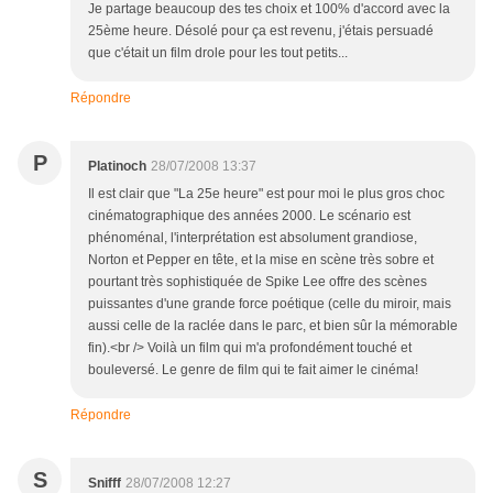
Je partage beaucoup des tes choix et 100% d'accord avec la
25ème heure. Désolé pour ça est revenu, j'étais persuadé
que c'était un film drole pour les tout petits...
Répondre
P
Platinoch
28/07/2008 13:37
Il est clair que "La 25e heure" est pour moi le plus gros choc
cinématographique des années 2000. Le scénario est
phénoménal, l'interprétation est absolument grandiose,
Norton et Pepper en tête, et la mise en scène très sobre et
pourtant très sophistiquée de Spike Lee offre des scènes
puissantes d'une grande force poétique (celle du miroir, mais
aussi celle de la raclée dans le parc, et bien sûr la mémorable
fin).<br /> Voilà un film qui m'a profondément touché et
bouleversé. Le genre de film qui te fait aimer le cinéma!
Répondre
S
Snifff
28/07/2008 12:27