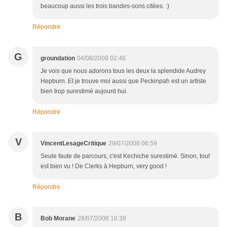
beaucoup aussi les trois bandes-sons citées. :)
Répondre
G
groundation
04/08/2008 02:46
Je vois que nous adorons tous les deux la splendide Audrey
Hepburn. Et je trouve moi aussi que Peckinpah est un artiste
bien trop surestimé aujourd hui.
Répondre
V
VincentLesageCritique
29/07/2008 06:59
Seule faute de parcours, c'est Kechiche surestimé. Sinon, tout
est bien vu ! De Clerks à Hepburn, very good !
Répondre
B
Bob Morane
28/07/2008 16:38