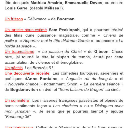
tête desquels
Mathieu Amalric
,
Emmanuelle Devos
, ou encore
Louis Garrel
(désolé
Mélissa
!).
Un frisson
«
Délivrance
» de
Boorman
.
Un artiste sous-estimé
Sam Peckinpah
, qui a pourtant réalisé
des films dune puissance magistrale, comme «
Chiens de
paille
», «
Apportez-moi la tête dAlfredo Garcia
», ou encore «
La
horde sauvage
».
Un traumatisme
«
La passion du Christ
» de
Gibson
. Chose
rare, jai tourné la tête la plupart du temps, écuré par cette
accumulation de violence et dhémoglobine.
Un gâchis
Les Bronzés 3
!
Une découverte récente
Les comédies loufoques, aériennes et
poétiques d
Anne Fontaine
, «
Augustin roi du kung-fu
» et
«
Nouvelle chance
» notamment. Sinon, «
La dernière séance
»
de
Bogdanovitch
en dvd, et "
Bons baisers de Bruges
" au ciné
.
.
Un somnifère
Les niaiseries françaises passéistes et pleines de
bons sentiments façon «
Les choristes
» ou «
Dialogues avec
mon jardinier
». Je sens que je pourrais bientôt y ajouter
"
Faubourg 36
"
Une bande-son
Celles de «
Gladiator
», de «
La ligne rouge
»,