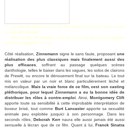
« - Ce qui me plait cest votre confiance en vous. Cest aussi
ce qui me déplait.
- Moi ce qui me déplait, cest de voir une aussi jolie femme
que vous gâcher sa vie »
Côté réalisation,
Zinnemann
signe le sans faute, proposant
une
réalisation des plus classiques mais finalement aussi des
plus efficaces
, soffrant au passage quelques scènes
danthologie, telles le baiser dans les vagues, les solos de clairons
de Prewitt, ou encore le dénouement final sur la bateau. Le tout
mis en valeur par un noir et blanc particulièrement léché et
mélancolique.
Mais la vraie force de ce film, cest son casting
pléthorique, pour lequel Zinnemann a eu la bonne idée de
distribuer les rôles à contre-emploi
. Ainsi,
Montgomery Clift
apporte toute sa sensibilité à cette improbable interprétation de
boxeur brisé, tout comme
Burt Lancaster
apporte sa sexualité
animale peu exploitée jusquici à son personnage. Dans les
seconds rôles,
Deborah Kerr
naura elle aussi jamais été aussi
sensuelle à lécran que de ce film. Quant à lui,
Franck Sinatra