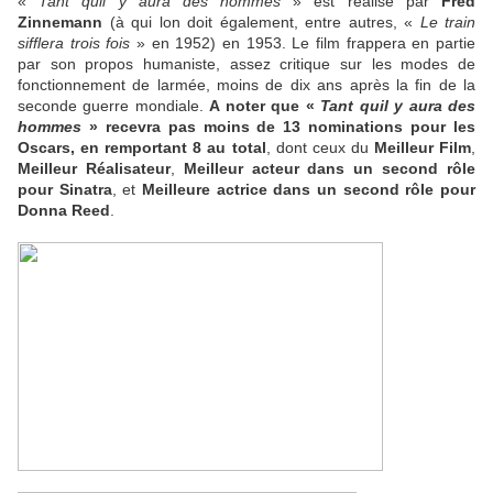
«
Tant quil y aura des hommes
» est réalisé par
Fred
Zinnemann
(à qui lon doit également, entre autres, «
Le train
sifflera trois fois
» en 1952) en 1953. Le film frappera en partie
par son propos humaniste, assez critique sur les modes de
fonctionnement de larmée, moins de dix ans après la fin de la
seconde guerre mondiale.
A noter que «
Tant quil y aura des
hommes
» recevra pas moins de 13 nominations pour les
Oscars, en remportant 8 au total
, dont ceux du
Meilleur Film
,
Meilleur Réalisateur
,
Meilleur acteur dans un second rôle
pour Sinatra
, et
Meilleure actrice dans un second rôle pour
Donna Reed
.