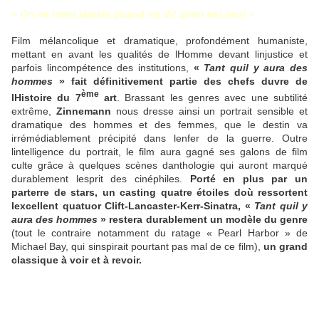
« On ne ment jamais quand on dit quon est seul »
Film mélancolique et dramatique, profondément humaniste,
mettant en avant les qualités de lHomme devant linjustice et
parfois lincompétence des institutions,
«
Tant quil y aura des
hommes
» fait définitivement partie des chefs duvre de
ème
lHistoire du 7
art
. Brassant les genres avec une subtilité
extrême,
Zinnemann
nous dresse ainsi un portrait sensible et
dramatique des hommes et des femmes, que le destin va
irrémédiablement précipité dans lenfer de la guerre. Outre
lintelligence du portrait, le film aura gagné ses galons de film
culte grâce à quelques scènes danthologie qui auront marqué
durablement lesprit des cinéphiles.
Porté en plus par un
parterre de stars, un casting quatre étoiles doù ressortent
lexcellent quatuor Clift-Lancaster-Kerr-Sinatra, «
Tant quil y
aura des hommes
» restera durablement un modèle du genre
(tout le contraire notamment du ratage « Pearl Harbor » de
Michael Bay, qui sinspirait pourtant pas mal de ce film),
un grand
classique à voir et à revoir.