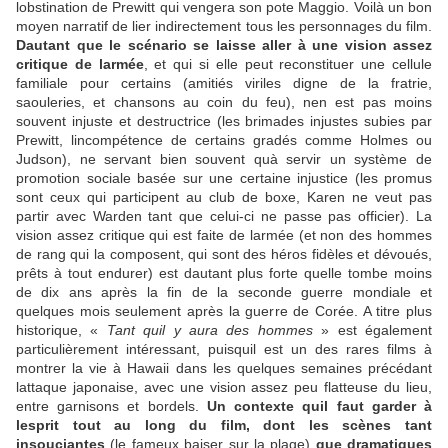
lobstination de Prewitt qui vengera son pote Maggio. Voilà un bon
moyen narratif de lier indirectement tous les personnages du film.
Dautant que le scénario se laisse aller à une vision assez
critique de larmée
, et qui si elle peut reconstituer une cellule
familiale pour certains (amitiés viriles digne de la fratrie,
saouleries, et chansons au coin du feu), nen est pas moins
souvent injuste et destructrice (les brimades injustes subies par
Prewitt, lincompétence de certains gradés comme Holmes ou
Judson), ne servant bien souvent quà servir un système de
promotion sociale basée sur une certaine injustice (les promus
sont ceux qui participent au club de boxe, Karen ne veut pas
partir avec Warden tant que celui-ci ne passe pas officier). La
vision assez critique qui est faite de larmée (et non des hommes
de rang qui la composent, qui sont des héros fidèles et dévoués,
prêts à tout endurer) est dautant plus forte quelle tombe moins
de dix ans après la fin de la seconde guerre mondiale et
quelques mois seulement après la guerre de Corée. A titre plus
historique, «
Tant quil y aura des hommes
» est également
particulièrement intéressant, puisquil est un des rares films à
montrer la vie à Hawaii dans les quelques semaines précédant
lattaque japonaise, avec une vision assez peu flatteuse du lieu,
entre garnisons et bordels.
Un contexte quil faut garder à
lesprit tout au long du film, dont les scènes tant
insouciantes
(le fameux baiser sur la plage)
que dramatiques