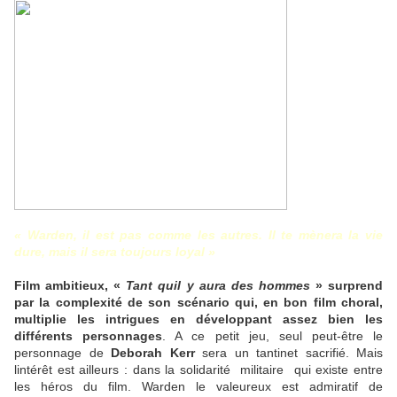
« Warden, il est pas comme les autres. Il te mènera la vie
dure, mais il sera toujours loyal »
Film ambitieux, «
Tant quil y aura des hommes
» surprend
par la complexité de son scénario qui, en bon film choral,
multiplie les intrigues en développant assez bien les
différents personnages
. A ce petit jeu, seul peut-être le
personnage de
Deborah Kerr
sera un tantinet sacrifié. Mais
lintérêt est ailleurs : dans la solidarité  militaire  qui existe entre
les héros du film. Warden le valeureux est admiratif de