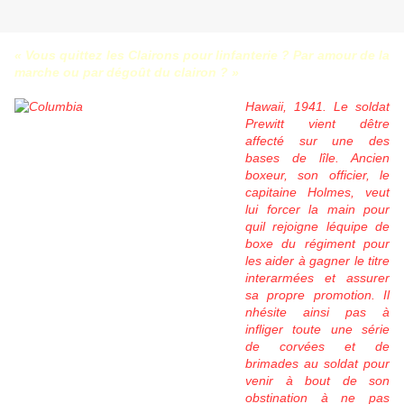
« Vous quittez les Clairons pour linfanterie ? Par amour de la
marche ou par dégoût du clairon ? »
Hawaii, 1941. Le soldat
Prewitt vient dêtre
affecté sur une des
bases de lîle. Ancien
boxeur, son officier, le
capitaine Holmes, veut
lui forcer la main pour
quil rejoigne léquipe de
boxe du régiment pour
les aider à gagner le titre
interarmées et assurer
sa propre promotion. Il
nhésite ainsi pas à
infliger toute une série
de corvées et de
brimades au soldat pour
venir à bout de son
obstination à ne pas