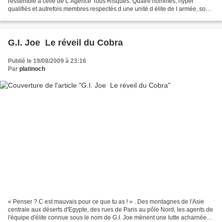
ressemble à celle de L Agence Tous Risques. Quatre hommes, hyper
qualifiés et autrefois membres respectés d une unité d élite de l armée, sont
chargés d une mission classée top-secret...
G.I. Joe  Le réveil du Cobra
Publié le 19/08/2009 à 23:16
Par
platinoch
« Penser ? C est mauvais pour ce que tu as ! » . Des montagnes de l'Asie
centrale aux déserts d'Egypte, des rues de Paris au pôle Nord, les agents de
l'équipe d'élite connue sous le nom de G.I. Joe mènent une lutte acharnée