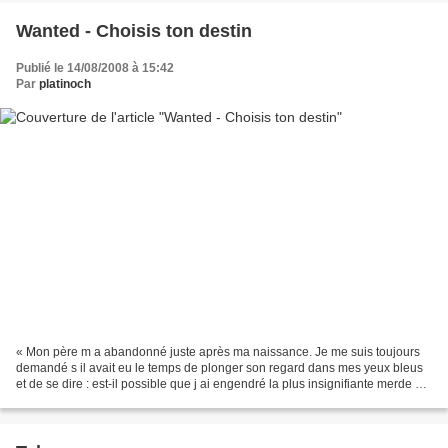
Wanted - Choisis ton destin
Publié le 14/08/2008 à 15:42
Par
platinoch
« Mon père m a abandonné juste après ma naissance. Je me suis toujours
demandé s il avait eu le temps de plonger son regard dans mes yeux bleus
et de se dire : est-il possible que j ai engendré la plus insignifiante merde de
tous les temps ? » Wesley...