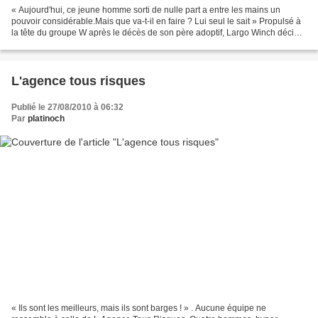
« Aujourd'hui, ce jeune homme sorti de nulle part a entre les mains un
pouvoir considérable.Mais que va-t-il en faire ? Lui seul le sait » Propulsé à
la tête du groupe W après le décès de son père adoptif, Largo Winch décide,
à la surprise générale, de...
L'agence tous risques
Publié le 27/08/2010 à 06:32
Par
platinoch
« Ils sont les meilleurs, mais ils sont barges ! » . Aucune équipe ne