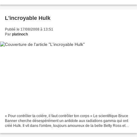
contre un ennemi redoutable....
L'incroyable Hulk
Publié le 17/08/2008 à 13:51
Par
platinoch
« Pour contrôler ta colère, il faut contrôler ton corps » Le scientifique Bruce
Banner cherche désespérément un antidote aux radiations gamma qui ont
créé Hulk. Il vit dans l'ombre, toujours amoureux de la belle Betty Ross et
parcourt la planète à la...