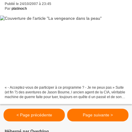
Publié le 24/10/2007 à 23:45
Par
platinoch
« - Acceptez-vous de participer à ce programme ? - Je ne peux pas » Suite
(et fin ?) des aventures de Jason Bourne, l ancien agent de la CIA, véritable
machine de guerre faite pour tuer, toujours en quête d un passé et de son
identité dont il ne sait...
< Page précédente
Page suivante >
Hébergé par Overblog