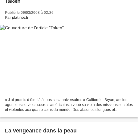
Taken
Publié le 09/03/2008 à 02:26
Par
platinoch
« J ai promis d être là à tous ses anniversaires » Californie. Bryan, ancien
agent des services secrets américains a voué sa vie à des missions secrètes
et violentes aux quatre coins du monde. Des absences longues et
fréquentes qui lui ont valu de voir...
La vengeance dans la peau