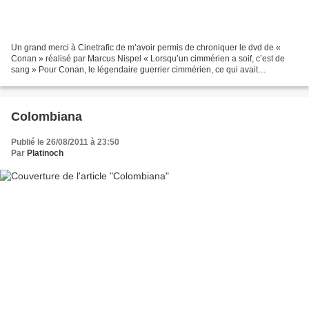
Un grand merci à Cinetrafic de m’avoir permis de chroniquer le dvd de «
Conan » réalisé par Marcus Nispel « Lorsqu’un cimmérien a soif, c’est de
sang » Pour Conan, le légendaire guerrier cimmérien, ce qui avait
commencé comme une vengeance personnelle...
Colombiana
Publié le 26/08/2011 à 23:50
Par
Platinoch