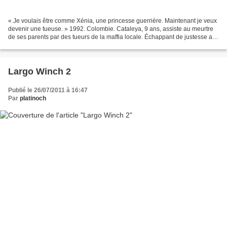
« Je voulais être comme Xénia, une princesse guerrière. Maintenant je veux
devenir une tueuse. » 1992. Colombie. Cataleya, 9 ans, assiste au meurtre
de ses parents par des tueurs de la maffia locale. Échappant de justesse au
massacre, elle se réfugie...
Largo Winch 2
Publié le 26/07/2011 à 16:47
Par
platinoch