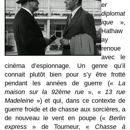
er
diplomat
ique
»,
Hathaw
ay
renoue
avec le
cinéma d’espionnage. Un genre qu’il
connait plutôt bien pour s’y être frotté
pendant les années de guerre («
La
maison sur la 92ème rue
», «
13 rue
Madeleine
») et qui, dans ce contexte de
guerre froide et de chasse aux sorcières, a
de nouveau le vent en poupe («
Berlin
express
» de Tourneur, «
Chasse à