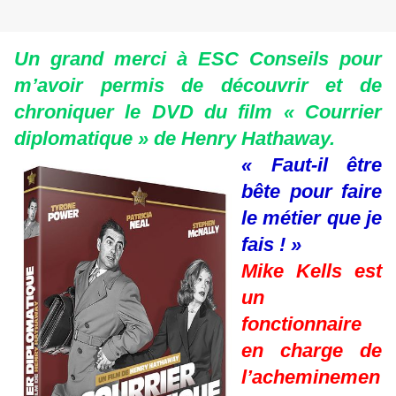
Un grand merci à ESC Conseils pour
m’avoir permis de découvrir et de
chroniquer le DVD du film « Courrier
diplomatique » de Henry Hathaway.
« Faut-il être
bête pour faire
le métier que je
fais ! »
Mike Kells est
un
fonctionnaire
en charge de
l’acheminemen