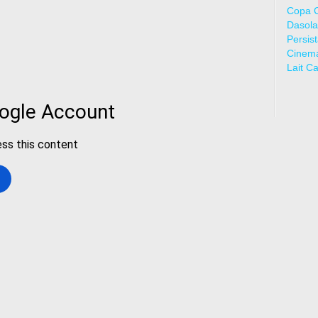
Copa 
Dasola
Persis
Cinem
Lait C