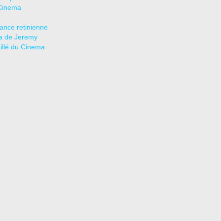
Cinema
tance retinienne
a de Jeremy
aillé du Cinema