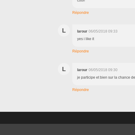
cool!
Répondre
L
larour
06/05/2018 09:33
yes i like it
Répondre
L
larour
06/05/2018 09:30
je participe et bien sur la chance 
Répondre