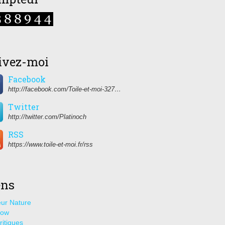
ivez-moi
Facebook
http://facebook.com/Toile-et-moi-327459350627274/
Twitter
http://twitter.com/Platinoch
RSS
https://www.toile-et-moi.fr/rss
ens
ur Nature
how
ritiques