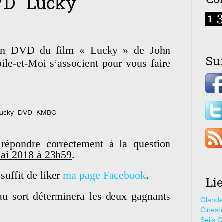
VD "Lucky"
e en DVD du film « Lucky » de John
Su
ile-et-Moi s’associent pour vous faire
répondre correctement à la question
mai 2018 à 23h59
.
suffit de liker
ma page Facebook
.
Li
 au sort déterminera les deux gagnants
Glande
Cines
Seils C