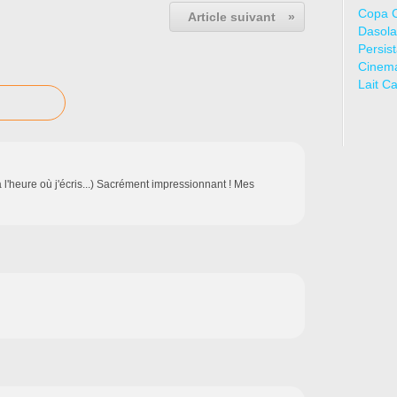
Copa 
Article suivant
»
Dasola
Persis
Cinem
Lait C
 l'heure où j'écris...) Sacrément impressionnant ! Mes