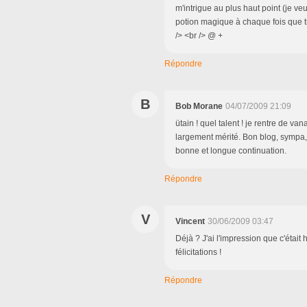
m'intrigue au plus haut point (je veu
potion magique à chaque fois que tu
/> <br /> @ +
Répondre
B
Bob Morane
04/07/2009 21:09
ütain ! quel talent ! je rentre de v
largement mérité. Bon blog, sympa, v
bonne et longue continuation.
Répondre
V
Vincent
30/06/2009 03:47
Déjà ? J'ai l'impression que c'était h
félicitations !
Répondre