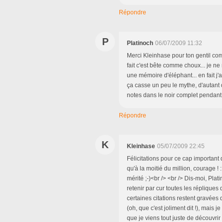
Répondre
P
Platinoch
06/07/2009 11:32
Merci Kleinhase pour ton gentil com
fait c'est bête comme choux... je n
une mémoire d'éléphant... en fait j'
ça casse un peu le mythe, d'autant 
notes dans le noir complet pendant l
Répondre
K
Kleinhase
05/07/2009 22:45
Félicitations pour ce cap important 
qu'à la moitié du million, courage !
mérité ;-)<br /> <br /> Dis-moi, Pla
retenir par cur toutes les réplique
certaines citations restent gravées
(oh, que c'est joliment dit !), mais j
que je viens tout juste de découvri