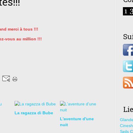
es!!!
nd merci à tous !!!
Su
ez-vous au million !!!
Li
La ragazza di Bube
L'aventure d'une
Glande
nuit
Cines
Seils C