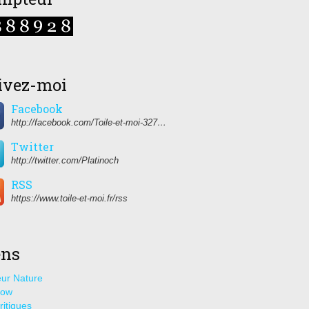
ivez-moi
Facebook
http://facebook.com/Toile-et-moi-327459350627274/
Twitter
http://twitter.com/Platinoch
RSS
https://www.toile-et-moi.fr/rss
ens
ur Nature
how
ritiques