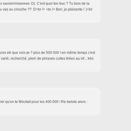
x savoirrrrreeeeee :D). C'est quoi ton truc ? Tu bois de la
 vas au cinoche ?? :D<br /> <br /> Bon, je plaisante ! :)<br
anaces etr que vois-je ? plus de 500 000 ! en même temps c'est
arié, recherché, plein de phrases cultes tirées au vif... très
ier qu'on te félicitait pour les 400.000 ! Re-belote alors :