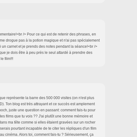
mentaire!<br /> Pour ce qui est de retenir des phrases, en
e me drogue pas à la potion magique et n'ai pas spécialement
ai un carnet et je prends des notes pendant la séance!<br />
que je dois être à peu près le seul attardé à prendre des
e film!!!
que représente la barre des 500 000 visites (on n'est plus
 :D). Ton blog est très attrayant et ce succès est amplement
tinoch, juste une question en passant: comment fais-tu pour
s des films que tu vois ?? J'ai plutôt une bonne mémoire et
 dans ma tête comme si elles étaient gravées sur un rocher
e serais pourtant incapable de te citer les répliques d'un film
r au cinéma. Alors toi, comment fais-tu ? Sérieusement, ça