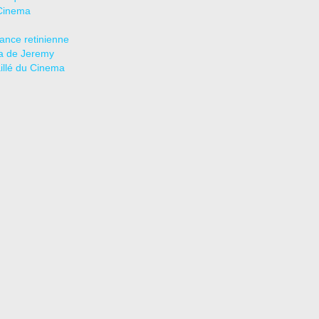
Cinema
tance retinienne
a de Jeremy
aillé du Cinema