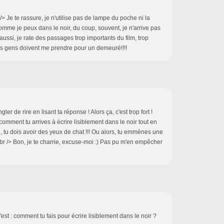
r /> Je te rassure, je n'utilise pas de lampe du poche ni la
comme je peux dans le noir, du coup, souvent, je n'arrive pas
ussi, je rate des passages trop importants du film, trop
 les gens doivent me prendre pour un demeuré!!!!
ler de rire en lisant ta réponse ! Alors ça, c'est trop fort !
omment tu arrives à écrire lisiblement dans le noir tout en
e, tu dois avoir des yeux de chat !!! Ou alors, tu emmènes une
br /> Bon, je te charrie, excuse-moi :) Pas pu m'en empêcher
est : comment tu fais pour écrire lisiblement dans le noir ?