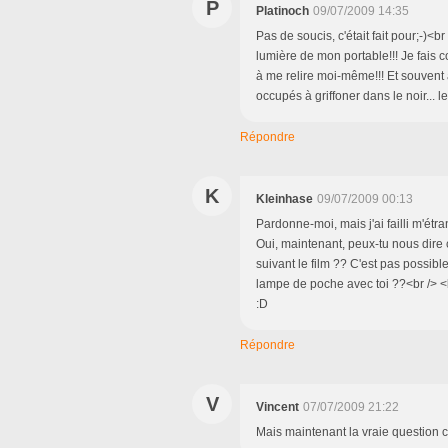
P
Platinoch
09/07/2009 14:35
Pas de soucis, c'était fait pour;-)<b
lumière de mon portable!!! Je fais 
à me relire moi-même!!! Et souvent a
occupés à griffoner dans le noir...
Répondre
K
Kleinhase
09/07/2009 00:13
Pardonne-moi, mais j'ai failli m'étrang
Oui, maintenant, peux-tu nous dire c
suivant le film ?? C'est pas possibl
lampe de poche avec toi ??<br /> <
:D
Répondre
V
Vincent
07/07/2009 21:22
Mais maintenant la vraie question c'