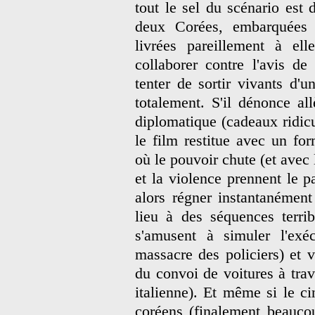
tout le sel du scénario est 
deux Corées, embarquées 
livrées pareillement à el
collaborer contre l'avis de
tenter de sortir vivants d'u
totalement. S'il dénonce al
diplomatique (cadeaux ridicu
le film restitue avec un fo
où le pouvoir chute (et avec 
et la violence prennent le pa
alors régner instantanément
lieu à des séquences terri
s'amusent à simuler l'exé
massacre des policiers) et v
du convoi de voitures à trav
italienne). Et même si le c
coréens (finalement beauco