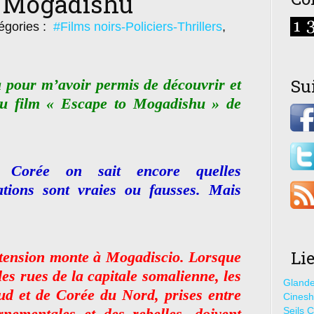
 Mogadishu
égories :
#Films noirs-Policiers-Thrillers
,
Su
 pour m’avoir permis de découvrir et
du film « Escape to Mogadishu » de
Corée on sait encore quelles
ations sont vraies ou fausses. Mais
Li
 tension monte à Mogadiscio. Lorsque
les rues de la capitale somalienne, les
Glande
d et de Corée du Nord, prises entre
Cines
nementales et des rebelles, doivent
Seils C