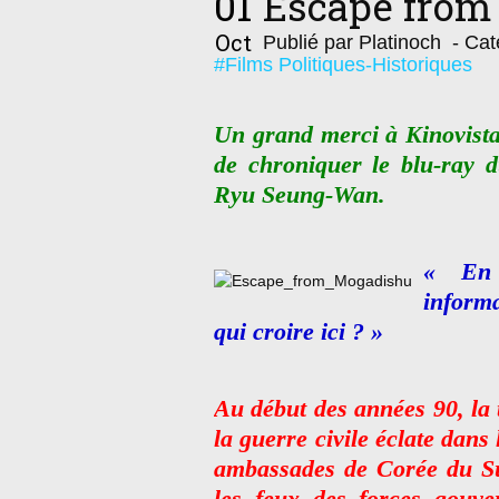
01
Escape from
Oct
Publié par Platinoch
- Cat
#Films Politiques-Historiques
Un grand merci à Kinovista
de chroniquer le blu-ray 
Ryu Seung-Wan.
« En 
inform
qui croire ici ? »
Au début des années 90, la
la guerre civile éclate dans 
ambassades de Corée du Su
les feux des forces gouver