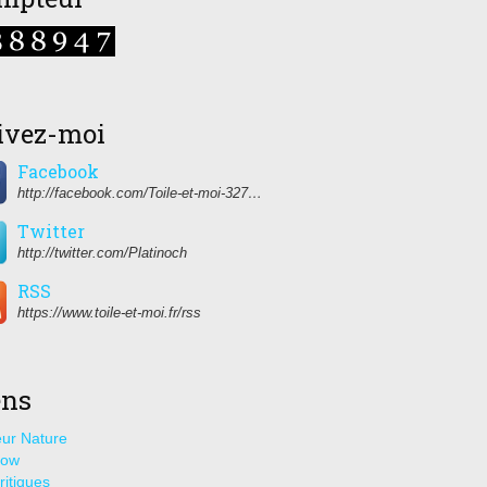
ivez-moi
Facebook
http://facebook.com/Toile-et-moi-327459350627274/
Twitter
http://twitter.com/Platinoch
RSS
https://www.toile-et-moi.fr/rss
ens
ur Nature
how
ritiques