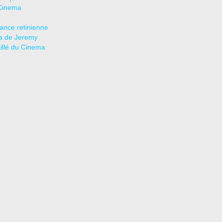
Cinema
tance retinienne
a de Jeremy
aillé du Cinema