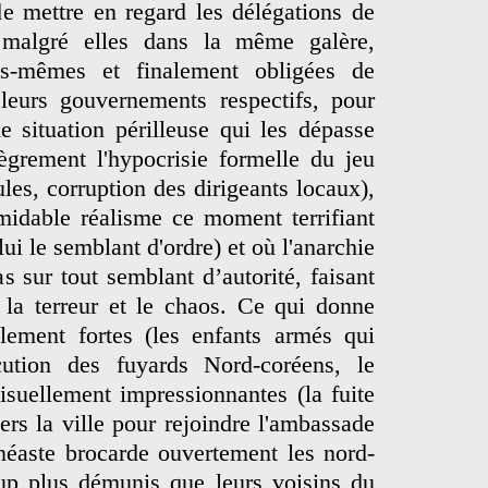
de mettre en regard les délégations de
malgré elles dans la même galère,
les-mêmes et finalement obligées de
 leurs gouvernements respectifs, pour
ne situation périlleuse qui les dépasse
lègrement l'hypocrisie formelle du jeu
les, corruption des dirigeants locaux),
rmidable réalisme ce moment terrifiant
lui le semblant d'ordre) et où l'anarchie
s sur tout semblant d’autorité, faisant
 la terreur et le chaos. Ce qui donne
blement fortes (les enfants armés qui
cution des fuyards Nord-coréens, le
isuellement impressionnantes (la fuite
ers la ville pour rejoindre l'ambassade
inéaste brocarde ouvertement les nord-
up plus démunis que leurs voisins du