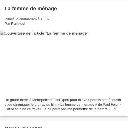
La femme de ménage
Publié le 28/04/2026 à 10:37
Par
Platinoch
Un grand merci à Metropolitan FilmExport pour m’avoir permis de découvrir
et de chroniquer le blu-ray du film « La femme de ménage » de Paul Feig. «
J’ai besoin de ce travail. Je ne peux pas me permettre de le perdre » En
quête d’un nouveau départ, Millie...