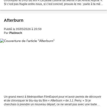
chroniquer le DVD du film « La petite cuisine de Mehdi » de Amine Adjina. «
Si c’est pas fragile entre nous, si c’est concret, prouve-le mo : parle à ta mère
! » Mehdi est sur un fil....
Afterburn
Publié le 05/05/2026 à 20:59
Par
Platinoch
Un grand merci à Metropolitan FilmExport pour m’avoir permis de découvrir
et de chroniquer le blu-ray du film « Afterburn » de J.J. Perry. « Si je
cherchais à prendre un nouveau départ, ce ne serait pas avec une balle