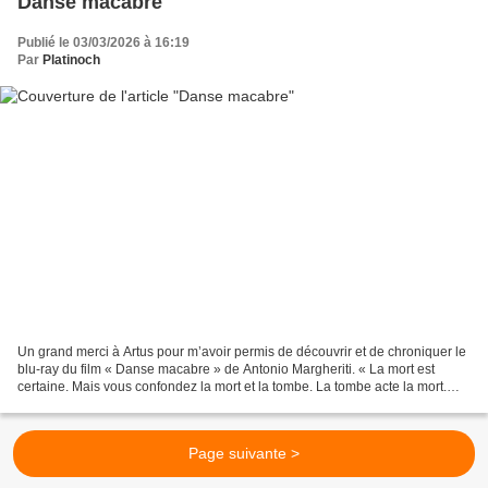
Danse macabre
Publié le 03/03/2026 à 16:19
Par
Platinoch
Un grand merci à Artus pour m’avoir permis de découvrir et de chroniquer le
blu-ray du film « Danse macabre » de Antonio Margheriti. « La mort est
certaine. Mais vous confondez la mort et la tombe. La tombe acte la mort.
Mais pas l’outre-tombe. » 2 Novembre,...
Page suivante >