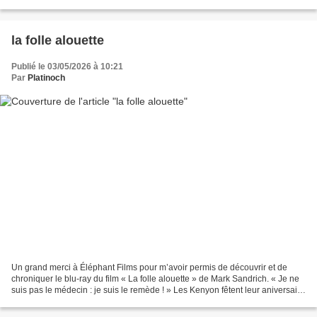
dans la tête ! » Après qu’une éruption...
la folle alouette
Publié le 03/05/2026 à 10:21
Par
Platinoch
Un grand merci à Éléphant Films pour m’avoir permis de découvrir et de
chroniquer le blu-ray du film « La folle alouette » de Mark Sandrich. « Je ne
suis pas le médecin : je suis le remède ! » Les Kenyon fêtent leur aniversaire
de mariage. Mais au bout...