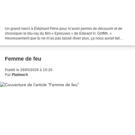
Un grand merci à Éléphant Films pour m’avoir permis de découvrir et de
chroniquer le blu-ray du film « Epreuves » de Edward H. Griffith. «
Heureusement que tu ne m’as pas laissé rêver plus, ça nous aurait fait
moins de temps ensemble ! » New York, 1927....
Femme de feu
Publié le 29/05/2026 à 19:20
Par
Platinoch