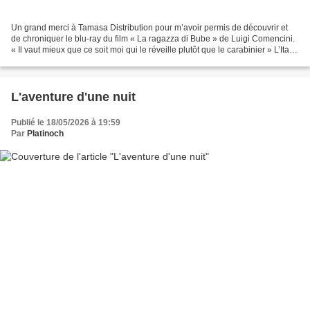
Un grand merci à Tamasa Distribution pour m’avoir permis de découvrir et
de chroniquer le blu-ray du film « La ragazza di Bube » de Luigi Comencini.
« Il vaut mieux que ce soit moi qui le réveille plutôt que le carabinier » L’Italie
au lendemain de la...
L'aventure d'une nuit
Publié le 18/05/2026 à 19:59
Par
Platinoch