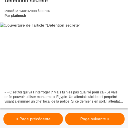
Détention secrète
Publié le 14/01/2008 à 00:04
Par
platinoch
« - C est toi qui va l interroger ? Mais tu n es pas qualifié pour ça - Je vais
enfin pouvoir utiliser mon arme » Egypte. Un attentat suicide est perpétré
visant à éliminer un chef local de la police. Si ce dernier s en sort, l attentat,
revendiqué par...
< Page précédente
Page suivante >