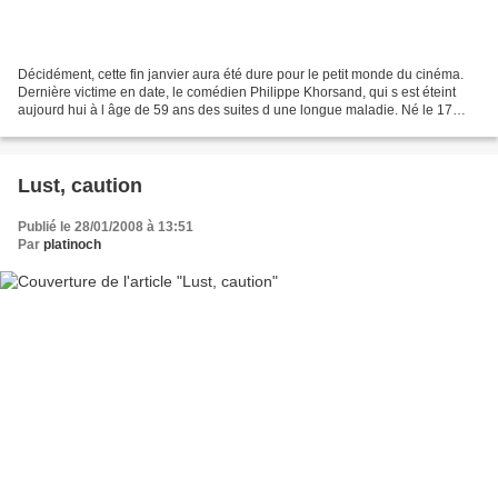
Décidément, cette fin janvier aura été dure pour le petit monde du cinéma.
Dernière victime en date, le comédien Philippe Khorsand, qui s est éteint
aujourd hui à l âge de 59 ans des suites d une longue maladie. Né le 17
février 1948, le comédien aura...
Lust, caution
Publié le 28/01/2008 à 13:51
Par
platinoch