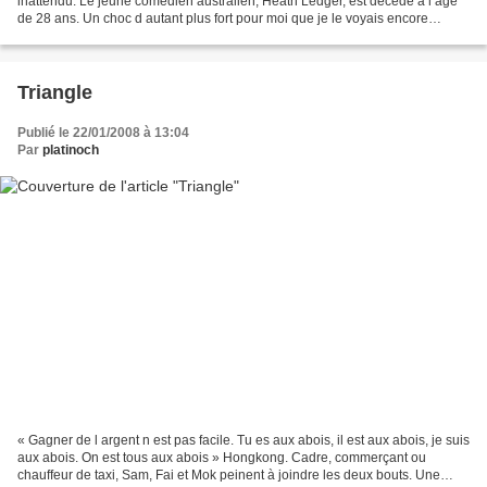
inattendu. Le jeune comédien australien, Heath Ledger, est décédé à l âge
de 28 ans. Un choc d autant plus fort pour moi que je le voyais encore
quelques heures plus tôt sur grand écran...
Triangle
Publié le 22/01/2008 à 13:04
Par
platinoch
« Gagner de l argent n est pas facile. Tu es aux abois, il est aux abois, je suis
aux abois. On est tous aux abois » Hongkong. Cadre, commerçant ou
chauffeur de taxi, Sam, Fai et Mok peinent à joindre les deux bouts. Une