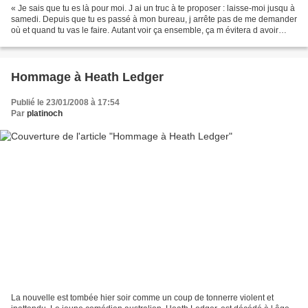
« Je sais que tu es là pour moi. J ai un truc à te proposer : laisse-moi jusqu à
samedi. Depuis que tu es passé à mon bureau, j arrête pas de me demander
où et quand tu vas le faire. Autant voir ça ensemble, ça m évitera d avoir
peur en permanence » Paris,...
Hommage à Heath Ledger
Publié le 23/01/2008 à 17:54
Par
platinoch
La nouvelle est tombée hier soir comme un coup de tonnerre violent et