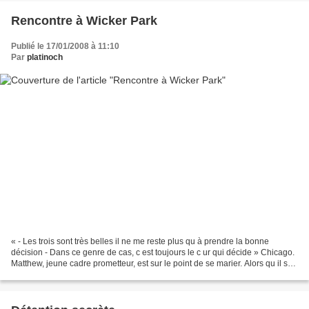
Rencontre à Wicker Park
Publié le 17/01/2008 à 11:10
Par
platinoch
« - Les trois sont très belles il ne me reste plus qu à prendre la bonne
décision - Dans ce genre de cas, c est toujours le c ur qui décide » Chicago.
Matthew, jeune cadre prometteur, est sur le point de se marier. Alors qu il s
apprête à partir quelques...