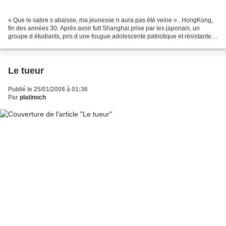
« Que le sabre s abaisse, ma jeunesse n aura pas été veine » . HongKong,
fin des années 30. Après avoir fuit Shanghai prise par les japonais, un
groupe d étudiants, pris d une fougue adolescente patriotique et résistante,
décide d organiser l assassinat...
Le tueur
Publié le 25/01/2008 à 01:36
Par
platinoch