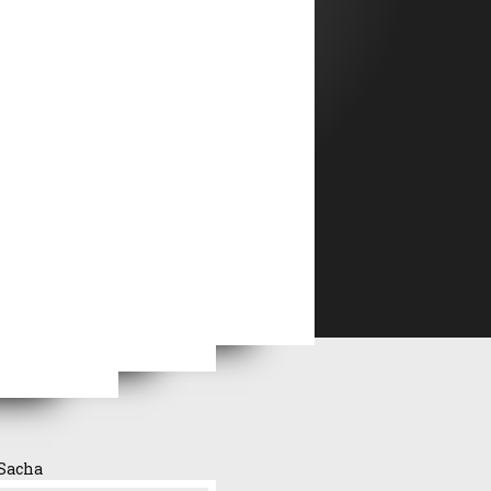
ménage
Ton vice est une chambre close dont moi seul ai la clé
Sacha