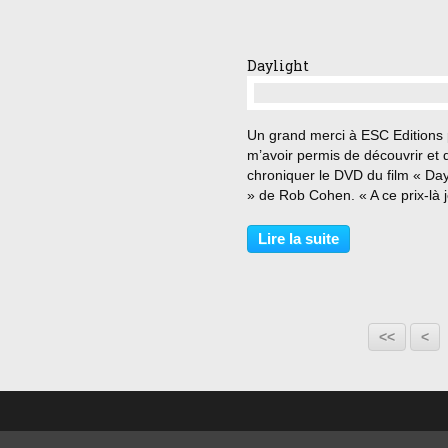
quelqu’un....
Daylight
…
Un grand merci à ESC Editions
m’avoir permis de découvrir et 
chroniquer le DVD du film « Day
» de Rob Cohen. « A ce prix-là 
suis capable d’un miracle ! » À
l’heure de pointe, tous les
Lire la suite
banlieusards de New York rentr
chez eux et empruntent...
<<
<