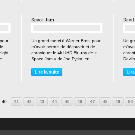
succès...
vétéra
Space Jam
Devil
…
 pour
Un grand merci à Warner Bros. pour
Un gr
de
m’avoir permis de découvrir et de
m’avoi
light
chroniquer le 4k UHD Blu-ray de «
chroni
je
Space Jam » de Joe Pytka, en
Devil
édition Titans of cult. « Si tu deviens
Bianch
un champion, tu pourras faire ce que
homme
Lire la suite
Lire
ent
tu veux ! » Panique au pays des
n’est 
Looney Tunes...
Venus
10
20
30
40
41
42
43
44
45
46
47
48
49
50