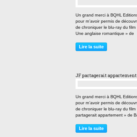
…
Un grand merci à BQHL Edition
pour m’avoir permis de découvri
de chroniquer le blu-ray du film
Une anglaise romantique » de
Joseph Losey. « Je suis peut-êt
insatisfaite, mais j’estime que j
Lire la suite
ai pas le droit » Épouse de Lew
Fielding, un...
JF partagerait appartement
…
Un grand merci à BQHL Edition
pour m’avoir permis de découvri
de chroniquer le blu-ray du film
partagerait appartement » de B
Schroeder. « Tu vas partir et te
fiancer. Et moi je vais me retro
Lire la suite
toute seule. Je ne me trouverai