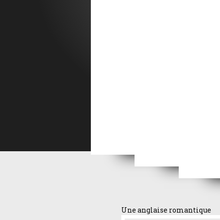
La 
L'aventure d'une nu
La ragazza di Bube
Femme de feu
Epre
Une anglaise romantique