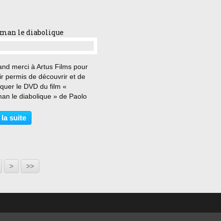
n du Vietnam,...
man le diabolique
…
and merci à Artus Films pour
r permis de découvrir et de
quer le DVD du film «
man le diabolique » de Paolo
ini. « Nous appelons les
s comme lui des diables car il
 la suite
pas possible d’être plus cruel »
 à Rome pour...
60
70
80
90
100
200
>
>>