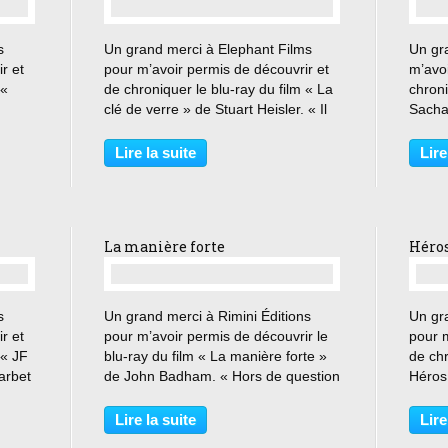
…
s
Un grand merci à Elephant Films
Un gr
r et
pour m’avoir permis de découvrir et
m’avoi
 «
de chroniquer le blu-ray du film « La
chroni
clé de verre » de Stuart Heisler. « Il
Sacha
re
vaut mieux ne pas faire de cadeaux
kibbou
e n’en
tant qu’on n’est pas sûr qu’ils soient
monde 
Lire la suite
Lire
is
acceptés » Paul Madvig, un
Laura,
politicien,...
Sacha,
La manière forte
Héro
…
s
Un grand merci à Rimini Éditions
Un gr
r et
pour m’avoir permis de découvrir le
pour m
 « JF
blu-ray du film « La manière forte »
de chr
arbet
de John Badham. « Hors de question
Héros
que je joue les baby-sitter pour un
gouve
uver
cowboy d’Hollywood ! » L’acteur
fortun
Lire la suite
Lire
 pas
hollywoodien Nick Lang, habitué aux
profit