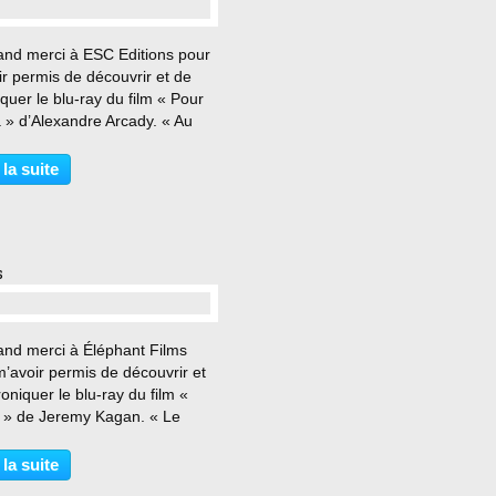
…
and merci à ESC Editions pour
r permis de découvrir et de
quer le blu-ray du film « Pour
 » d’Alexandre Arcady. « Au
tz on ne rêve pas de refaire le
: on vit son idéal » En 1967,
 la suite
 une jeune violoniste et
...
s
…
and merci à Éléphant Films
’avoir permis de découvrir et
oniquer le blu-ray du film «
 » de Jeremy Kagan. « Le
rnement a dépensé une
e pour t’apprendre à tirer. Alors
 la suite
es-en et tires ! » Jack, un