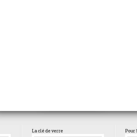
Afterburn
petite cuisine de Mehdi
la folle alouette
it
La femme de 
Danse macabre
uves
La clé de verre
Pour 