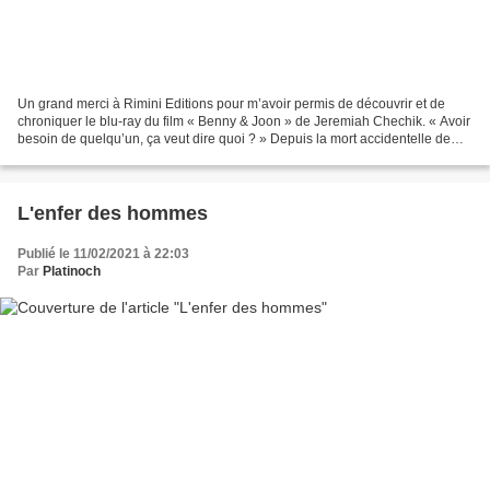
Un grand merci à Rimini Editions pour m’avoir permis de découvrir et de
chroniquer le blu-ray du film « Benny & Joon » de Jeremiah Chechik. « Avoir
besoin de quelqu’un, ça veut dire quoi ? » Depuis la mort accidentelle de
leurs parents, Benny s'occupe...
L'enfer des hommes
Publié le 11/02/2021 à 22:03
Par
Platinoch