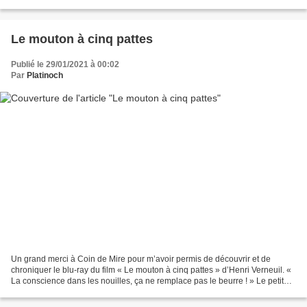
dans un magasin de sports, spécialiste...
Le mouton à cinq pattes
Publié le 29/01/2021 à 00:02
Par
Platinoch
Un grand merci à Coin de Mire pour m’avoir permis de découvrir et de
chroniquer le blu-ray du film « Le mouton à cinq pattes » d’Henri Verneuil. «
La conscience dans les nouilles, ça ne remplace pas le beurre ! » Le petit
village de Trézignan dans le...