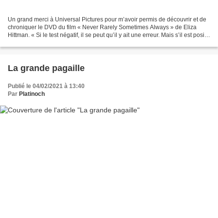
Un grand merci à Universal Pictures pour m’avoir permis de découvrir et de
chroniquer le DVD du film « Never Rarely Sometimes Always » de Eliza
Hittman. « Si le test négatif, il se peut qu’il y ait une erreur. Mais s’il est positif,
il sera toujours positif...
La grande pagaille
Publié le 04/02/2021 à 13:40
Par
Platinoch