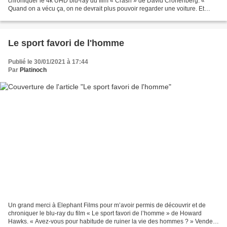
chroniquer le 4k UHD blu-ray du film « Crash » de David Cronenberg. «
Quand on a vécu ça, on ne devrait plus pouvoir regarder une voiture. Et
encore moins la conduire. » James Ballard,...
Le sport favori de l'homme
Publié le 30/01/2021 à 17:44
Par
Platinoch
Un grand merci à Elephant Films pour m’avoir permis de découvrir et de
chroniquer le blu-ray du film « Le sport favori de l’homme » de Howard
Hawks. « Avez-vous pour habitude de ruiner la vie des hommes ? » Vendeur