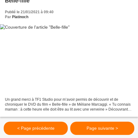
Belle-fille
Publié le 21/01/2021 à 09:40
Par
Platinoch
Un grand merci à TF1 Studio pour m’avoir permis de découvrir et de
chroniquer le DVD du film « Belle-fille » de Méliane Marcaggi. « Tu connais
maman : à cette heure elle doit être au lit avec une verveine » Découvrant
que son mari la trompe, Louise décide...
< Page précédente
Page suivante >