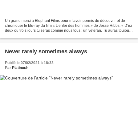
Un grand merci à Elephant Films pour m’avoir permis de découvrir et de
chroniquer le blu-ray du film « L’enfer des hommes » de Jesse Hibbs. « D’ici
deux ou trois jours tu seras comme nous tous : un vétéran. Tu auras toujours
la trouille » Bien avant de...
Never rarely sometimes always
Publié le 07/02/2021 à 18:33
Par
Platinoch