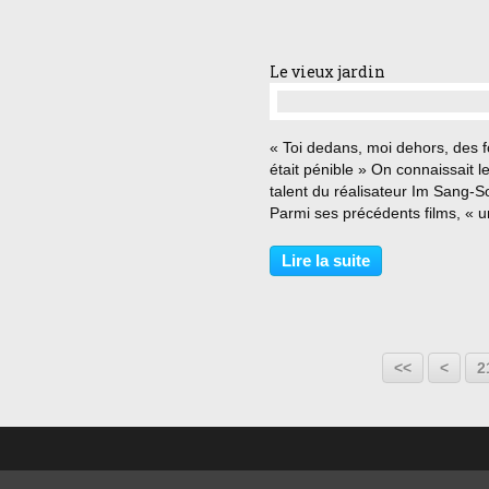
Américain bien...
Le vieux jardin
…
« Toi dedans, moi dehors, des f
était pénible » On connaissait l
talent du réalisateur Im Sang-S
Parmi ses précédents films, « 
femme coréenne » avait été sa
par l ensemble de la presse. C
Lire la suite
Vieux jardin » vient d ailleurs s
inscrire...
2
<<
<
2