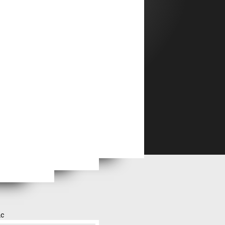
ménage
Ton vice est une chambre close dont moi seul ai la clé
ac