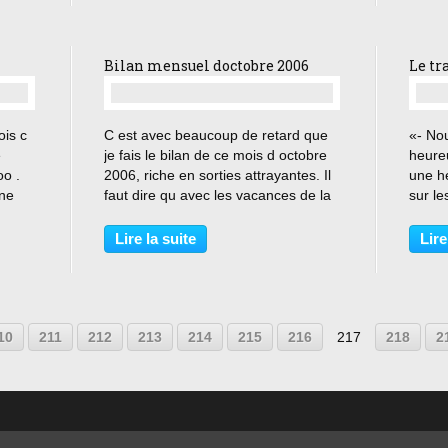
vit dans son ananas,...
dernie
Bilan mensuel doctobre 2006
Le tra
…
ois c
C est avec beaucoup de retard que
«- Nou
e
je fais le bilan de ce mois d octobre
heureu
oo .
2006, riche en sorties attrayantes. Il
une he
une
faut dire qu avec les vacances de la
sur le
lué
Toussaint, riches en sorties de
siffle
e «
grosses productions et de films pour
de Fr
Lire la suite
Lire
le jeune public, et la dernière
shérif
vague...
00
10
211
212
213
214
215
216
217
218
2