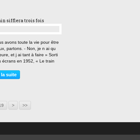
r...
in sifflera trois fois
…
s avons toute la vie pour être
x, partons. - Non, je n ai qu
ure, et j ai tant à faire » Sorti
s écrans en 1952, « Le train
ra trois fois », western mythique
ed Zinnemann, met en scène le
 la suite
 Bill Kane, le jour de...
19
>
>>