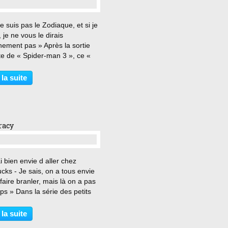
…
e suis pas le Zodiaque, et si je
s, je ne vous le dirais
nement pas » Après la sortie
te de « Spider-man 3 », ce «
c » est probablement l une des
s les plus attendues de l année,
 la suite
cède de peu la déferlante
e...
racy
…
ai bien envie d aller chez
cks - Je sais, on a tous envie
faire branler, mais là on a pas
ps » Dans la série des petits
 comiques à l humour
ement sous la ceinture et très
 la suite
if, je vous présente le petit