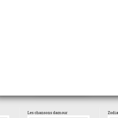
Afterburn
petite cuisine de Mehdi
la folle alouette
it
La femme de 
Danse macabre
uves
Les chansons damour
Zodi