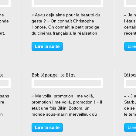
…
une
« As-tu déjà aimé pour la beauté du
« Je n
conde
geste ? » On connaît Christophe
l étai
Honoré. On connaît le petit prodige
certai
rt.
du cinéma français à la réalisation
récen
le »
inspirée. Et on sait également qu il
Zodia
ière
est capable du pire (l odieux « Ma
sortie
Lire la suite
Lire
mère »), comme du meilleur (le très
et pré
réussi...
estival
le
Bob léponge : le film
Idioc
…
, sans
« Me voilà, promotion ! me voilà,
« - J 
ire
promotion ! me voilà, promotion ! » Il
Starbu
était une fois Bikini Bottom, un
de se 
un
monde sous-marin merveilleux où
le tem
l
vivait une joyeuse bande de
films
ir
personnages plus barrés les uns que
franch
Lire la suite
Lire
les autres, comme Bob l éponge qui
corros