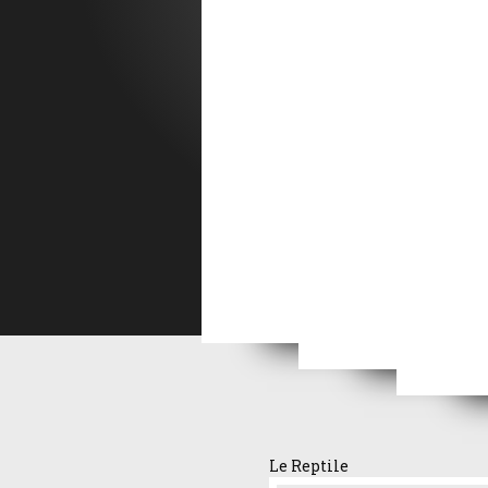
La 
L'aventure d'une nu
La ragazza di Bube
Femme de feu
Epre
Le Reptile