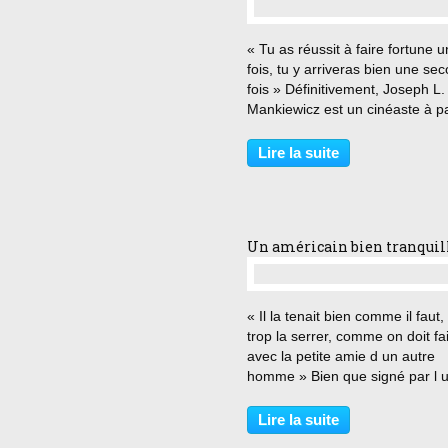
…
« Tu as réussit à faire fortune 
fois, tu y arriveras bien une se
fois » Définitivement, Joseph L.
Mankiewicz est un cinéaste à pa
Iconoclaste, il réalise « Le Repti
en 1970, qui est son avant-dern
Lire la suite
réalisation. Le réalisateur de «
Soudain...
Un américain bien tranquil
…
« Il la tenait bien comme il faut
trop la serrer, comme on doit fa
avec la petite amie d un autre
homme » Bien que signé par l 
des plus grands réalisateurs de 
histoire Hollywoodienne, à savo
Lire la suite
Joseph L. Manckiewicz, cet «