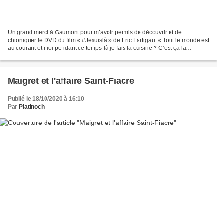
Un grand merci à Gaumont pour m’avoir permis de découvrir et de
chroniquer le DVD du film « #Jesuislà » de Eric Lartigau. « Tout le monde est
au courant et moi pendant ce temps-là je fais la cuisine ? C’est ça la
répartition des tâches ? Pourquoi me personne...
Maigret et l'affaire Saint-Fiacre
Publié le 18/10/2020 à 16:10
Par
Platinoch