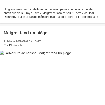
Un grand merci à Coin de Mire pour m’avoir permis de découvrir et de
chroniquer le blu-ray du film « Maigret et l’affaire Saint-Fiacre » de Jean
Delannoy. « Je n’ai pas de mémoire mais j’ai de l’ordre ! » Le commissaire
Maigret reçoit chez lui la visite...
Maigret tend un piège
Publié le 16/10/2020 à 15:47
Par
Platinoch