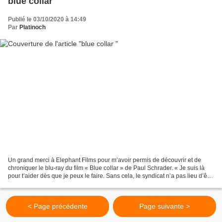
blue collar
Publié le 03/10/2020 à 14:49
Par
Platinoch
Un grand merci à Elephant Films pour m’avoir permis de découvrir et de
chroniquer le blu-ray du film « Blue collar » de Paul Schrader. « Je suis là
pour t’aider dès que je peux le faire. Sans cela, le syndicat n’a pas lieu d’être
» Trois ouvriers et amis,...
< Page précédente
Page suivante >