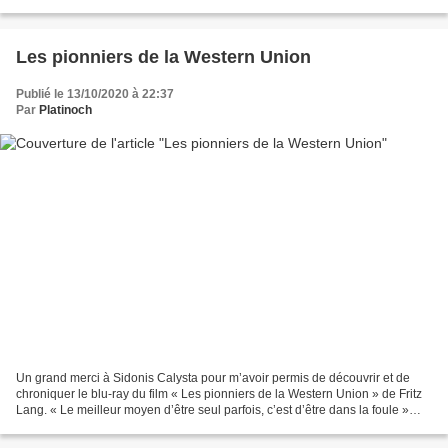
garde vivant jusqu’à ce qu’il...
Les pionniers de la Western Union
Publié le 13/10/2020 à 22:37
Par
Platinoch
Un grand merci à Sidonis Calysta pour m’avoir permis de découvrir et de
chroniquer le blu-ray du film « Les pionniers de la Western Union » de Fritz
Lang. « Le meilleur moyen d’être seul parfois, c’est d’être dans la foule »
Dans les années 1860, la Western...