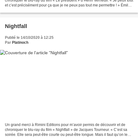
chroniquer le blu-ray du film « Le président » d’Henri Verneuil. « Je peux tout
et c’est précisément pour ça que je ne peux pas tout me permettre ! » Émile
Beaufort, ancien président du Conseil,...
Nightfall
Publié le 14/10/2020 à 12:25
Par
Platinoch
Un grand merci à Rimini Editions pour m’avoir permis de découvrir et de
chroniquer le blu-ray du film « Nightfall » de Jacques Tourneur. « C’est sa
soirée. Elle sera peut-être courte ou peut-être longue. Mais il faut qu’on le