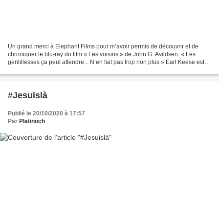
Un grand merci à Elephant Films pour m’avoir permis de découvrir et de
chroniquer le blu-ray du film « Les voisins » de John G. Avildsen. « Les
gentillesses ça peut attendre... N’en fait pas trop non plus » Earl Keese est
un américain moyen, vivant une...
#Jesuislà
Publié le 20/10/2020 à 17:57
Par
Platinoch