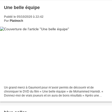
Une belle équipe
Publié le 05/10/2020 à 22:42
Par
Platinoch
Un grand merci à Gaumont pour m’avoir permis de découvrir et de
chroniquer le DVD du film « Une belle équipe » de Mohammed Hamidi. «
Donnez-moi de vrais joueurs et on aura de bons résultats » Après une
bagarre, toute l’équipe de foot de Clourrières est...