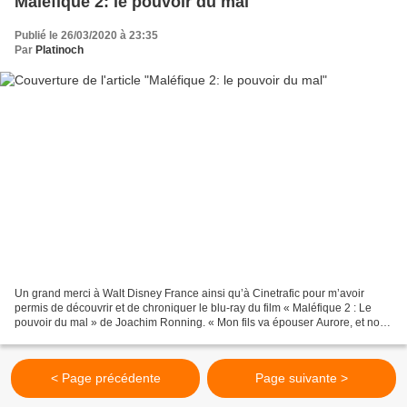
Maléfique 2: le pouvoir du mal
Publié le 26/03/2020 à 23:35
Par
Platinoch
Un grand merci à Walt Disney France ainsi qu’à Cinetrafic pour m’avoir
permis de découvrir et de chroniquer le blu-ray du film « Maléfique 2 : Le
pouvoir du mal » de Joachim Ronning. « Mon fils va épouser Aurore, et nous
n’aurons d’autre choix que de...
< Page précédente
Page suivante >