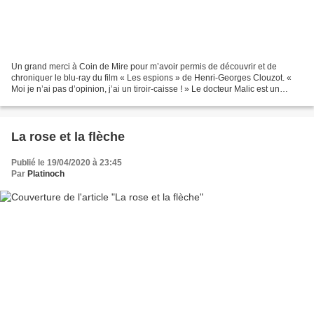
Un grand merci à Coin de Mire pour m’avoir permis de découvrir et de
chroniquer le blu-ray du film « Les espions » de Henri-Georges Clouzot. «
Moi je n’ai pas d’opinion, j’ai un tiroir-caisse ! » Le docteur Malic est un
psychiatre raté. Il n’a que deux...
La rose et la flèche
Publié le 19/04/2020 à 23:45
Par
Platinoch