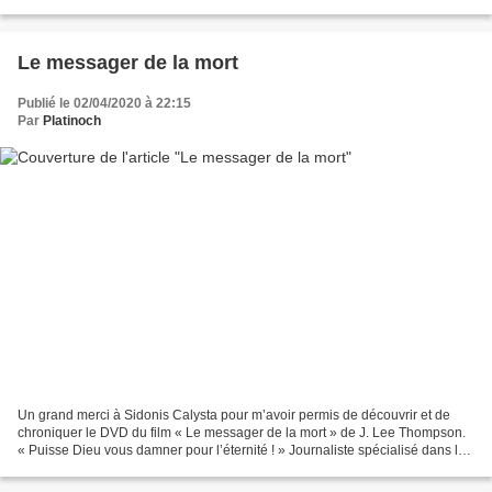
sans boire ! » Tout juste sorti de...
Le messager de la mort
Publié le 02/04/2020 à 22:15
Par
Platinoch
Un grand merci à Sidonis Calysta pour m’avoir permis de découvrir et de
chroniquer le DVD du film « Le messager de la mort » de J. Lee Thompson.
« Puisse Dieu vous damner pour l’éternité ! » Journaliste spécialisé dans les
affaires les plus délicates,...