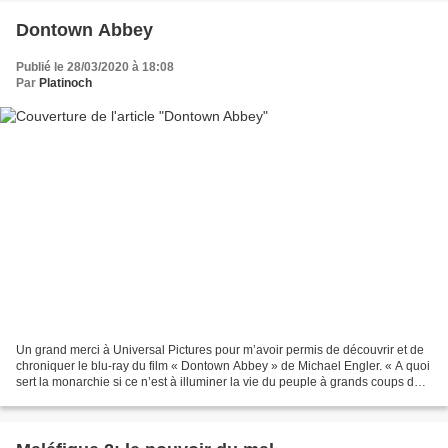
Dontown Abbey
Publié le 28/03/2020 à 18:08
Par
Platinoch
Un grand merci à Universal Pictures pour m’avoir permis de découvrir et de
chroniquer le blu-ray du film « Dontown Abbey » de Michael Engler. « A quoi
sert la monarchie si ce n’est à illuminer la vie du peuple à grands coups de
fastes et de superficialités...