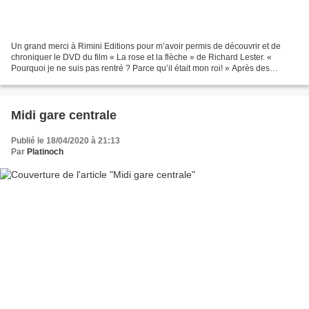
Un grand merci à Rimini Editions pour m’avoir permis de découvrir et de
chroniquer le DVD du film « La rose et la flèche » de Richard Lester. «
Pourquoi je ne suis pas rentré ? Parce qu’il était mon roi! » Après des
années d'exil, Robin des Bois revient...
Midi gare centrale
Publié le 18/04/2020 à 21:13
Par
Platinoch