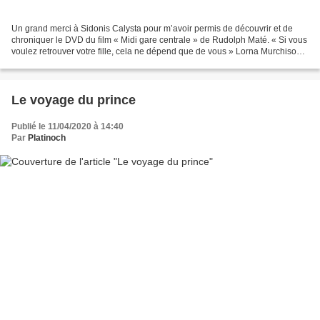
Un grand merci à Sidonis Calysta pour m’avoir permis de découvrir et de
chroniquer le DVD du film « Midi gare centrale » de Rudolph Maté. « Si vous
voulez retrouver votre fille, cela ne dépend que de vous » Lorna Murchison,
dont le père possède une importante...
Le voyage du prince
Publié le 11/04/2020 à 14:40
Par
Platinoch