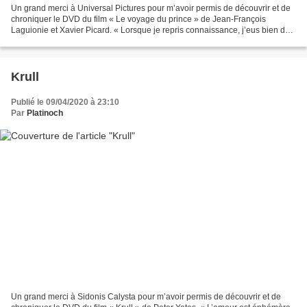
Un grand merci à Universal Pictures pour m’avoir permis de découvrir et de
chroniquer le DVD du film « Le voyage du prince » de Jean-François
Laguionie et Xavier Picard. « Lorsque je repris connaissance, j’eus bien de
la peine à savoir si j’étais dans...
Krull
Publié le 09/04/2020 à 23:10
Par
Platinoch
Un grand merci à Sidonis Calysta pour m’avoir permis de découvrir et de