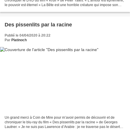
chroniquer le DVD du film « Krull » de Peter Yates. « L’amour est éphémère,
le pouvoir est éternel » La Bête est une horrible créature qui impose son
règne sur la planète Krull avec...
Des pissenlits par la racine
Publié le 04/04/2020 à 20:22
Par
Platinoch
Un grand merci à Coin de Mire pour m’avoir permis de découvrir et de
chroniquer le blu-ray du film « Des pissenlits par la racine » de Georges
Lautner. « Je ne suis pas Lawrence d’Arabie : je ne traverse pas le désert