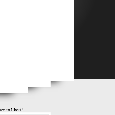
ménage
Ton vice est une chambre close dont moi seul ai la clé
uve en liberté