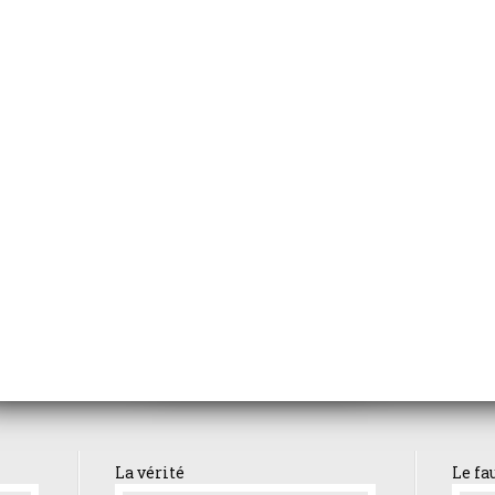
Afterburn
petite cuisine de Mehdi
la folle alouette
it
La femme de 
Danse macabre
uves
La vérité
Le fa