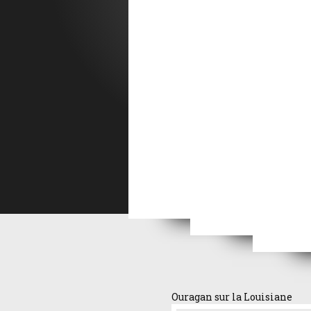
La 
L'aventure d'une nu
La ragazza di Bube
Femme de feu
Epre
Ouragan sur la Louisiane