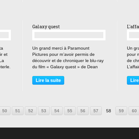
y a
précieuse...
année
Galaxy quest
L'aff
…
ta
Un grand merci à Paramount
Un gr
r et
Pictures pour m’avoir permis de
pour m
 La
découvrir et de chroniquer le blu-ray
de chr
terle.
du film « Galaxy quest » de Dean
L’affa
 vos
Parisot. « Le spectacle valait le
« J’au
mps-
déplacement. Vous faites tous
n’avai
Lire la suite
Lire
 » De
encore plus vrai ! » « Galaxy Quest »
» 1944
est une série de science-fiction...
lieute
10
20
30
40
50
51
52
53
54
55
56
57
58
59
60