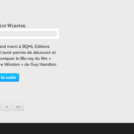
s...
aire Winston
…
and merci à BQHL Editions
’avoir permis de découvrir et
oniquer le Blu-ray du film «
ire Winston » de Guy Hamilton.
rais le grade de général si je
s pas survécu à cette bataille !
 la suite
. En garnison aux Indes, le
nant...
70
80
90
100
200
>
>>