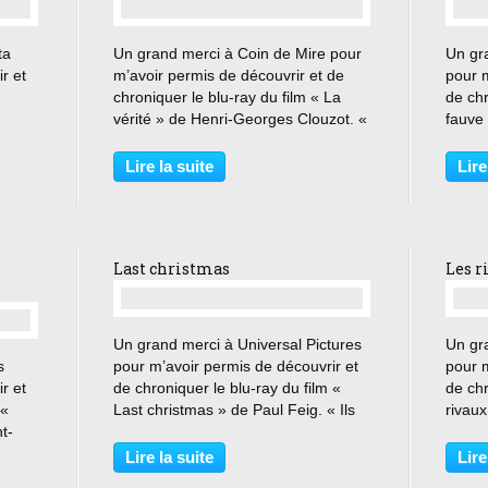
…
ta
Un grand merci à Coin de Mire pour
Un gr
r et
m’avoir permis de découvrir et de
pour m
chroniquer le blu-ray du film « La
de chr
vérité » de Henri-Georges Clouzot. «
fauve 
un
Menteuse, amorale, indécente...
Dougl
s à
merci de ce que tu es ! » Après avoir
polici
Lire la suite
Lire
passé son enfance en province,
moins
Dominique...
dans l
Last christmas
Les r
…
Un grand merci à Universal Pictures
Un gr
s
pour m’avoir permis de découvrir et
pour m
r et
de chroniquer le blu-ray du film «
de chr
 «
Last christmas » de Paul Feig. « Ils
rivaux
t-
ont sorti mon cœur et l’ont remplacé
Nous 
u sa
par autre chose. Et depuis, j’ai
bâtiss
Lire la suite
Lire
e
l’impression d’avoir perdu la plus
de rai