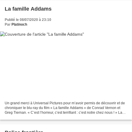
La famille Addams
Publié le 08/07/2020 à 23:10
Par
Platinoch
Un grand merci à Universal Pictures pour m’avoir permis de découvrir et de
chroniquer le blu-ray du film « La famille Addams » de Conrad Vernon et
Greg Tiernan. « C’est l’horreur, c’est terrifiant : c’est notre chez nous ! » La
famille Addams, qui vivait...