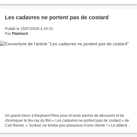
paisible dans un petit village des Pyrénées,...
Les cadavres ne portent pas de costard
Publié le 15/07/2020 à 20:31
Par
Platinoch
Un grand merci à Elephant Films pour m’avoir permis de découvrir et de
chroniquer le blu-ray du film « Les cadavres ne portent pas de costard » de
Carl Reiner. « Surtout, ne tombe pas amoureux d’une cliente ! » Le détective
privé Rigby Reardon reçoit...