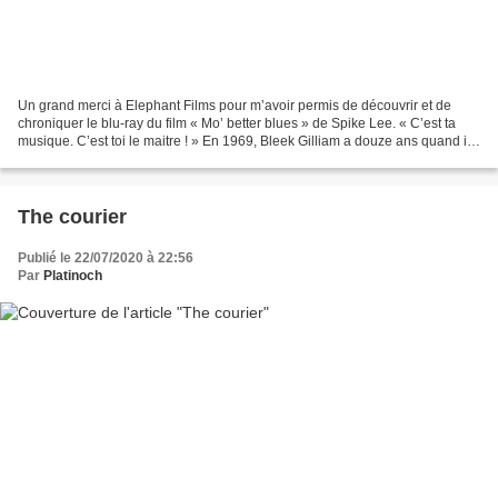
Un grand merci à Elephant Films pour m’avoir permis de découvrir et de
chroniquer le blu-ray du film « Mo’ better blues » de Spike Lee. « C’est ta
musique. C’est toi le maitre ! » En 1969, Bleek Gilliam a douze ans quand il
commence son initiation à la...
The courier
Publié le 22/07/2020 à 22:56
Par
Platinoch