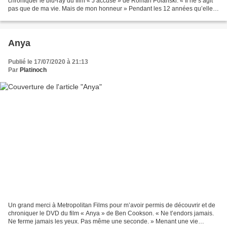
chroniquer le blu-ray du film « J’accuse » de Roman Polanski. « Il ne s’agit
pas que de ma vie. Mais de mon honneur » Pendant les 12 années qu’elle
dura, l’Affaire Dreyfus déchira la France,...
Anya
Publié le 17/07/2020 à 21:13
Par
Platinoch
Un grand merci à Metropolitan Films pour m’avoir permis de découvrir et de
chroniquer le DVD du film « Anya » de Ben Cookson. « Ne t’endors jamais.
Ne ferme jamais les yeux. Pas même une seconde. » Menant une vie