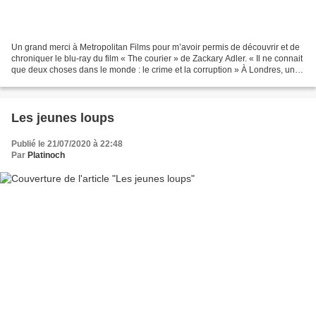
Un grand merci à Metropolitan Films pour m’avoir permis de découvrir et de
chroniquer le blu-ray du film « The courier » de Zackary Adler. « Il ne connait
que deux choses dans le monde : le crime et la corruption » À Londres, un
témoin est sur le point...
Les jeunes loups
Publié le 21/07/2020 à 22:48
Par
Platinoch