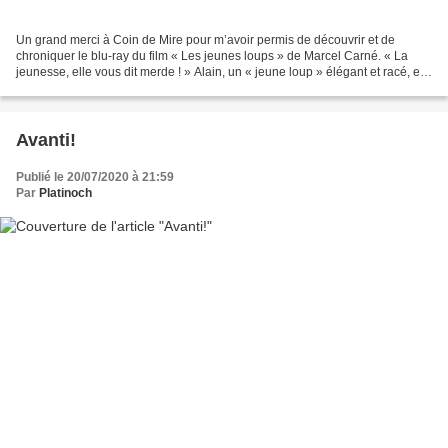
Un grand merci à Coin de Mire pour m’avoir permis de découvrir et de
chroniquer le blu-ray du film « Les jeunes loups » de Marcel Carné. « La
jeunesse, elle vous dit merde ! » Alain, un « jeune loup » élégant et racé, est
entretenu par ses maîtresses...
Avanti!
Publié le 20/07/2020 à 21:59
Par
Platinoch